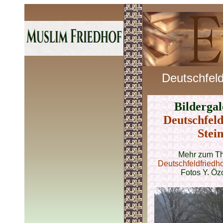
Deutschfeld
Bilderga
Deutschfeld
Stei
Mehr zum Th
Deutschfeldfriedhof
Fotos Y. Öz