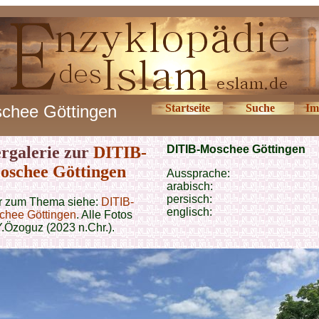
chee Göttingen
Startseite
Suche
Im
ergalerie zur
DITIB-
DITIB-Moschee Göttingen
oschee Göttingen
Aussprache:
arabisch:
persisch:
 zum Thema siehe:
DITIB-
englisch:
chee Göttingen
. Alle Fotos
Y.Özoguz (2023 n.Chr.).