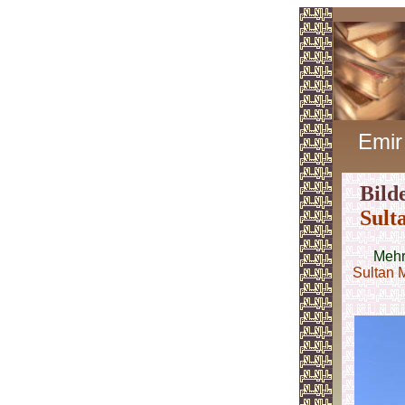
Emir
Bild
Sult
Mehr
Sultan 