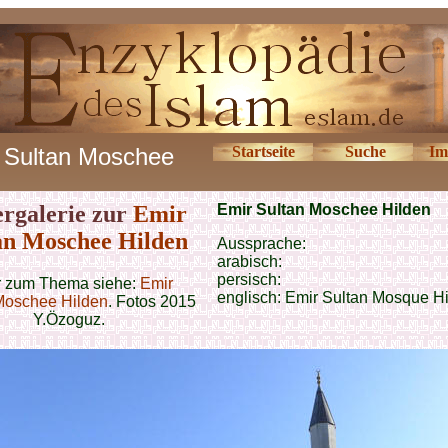
 Sultan Moschee
Startseite
Suche
Im
ergalerie zur
Emir
Emir Sultan Moschee Hilden
an Moschee Hilden
Aussprache:
arabisch:
persisch:
 zum Thema siehe:
Emir
englisch:
Emir Sultan Mosque H
Moschee Hilden
. Fotos 2015
Y.Özoguz.