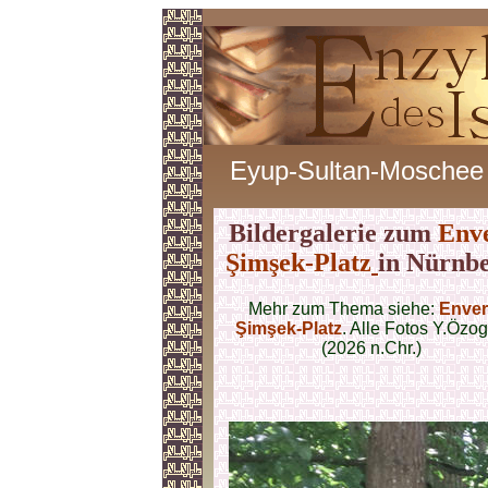
Eyup-Sultan-Moschee
Bildergalerie zum
Env
Şimşek-Platz
in Nürnb
Mehr zum Thema siehe:
Enver
Şimşek-Platz
. Alle Fotos Y.Özo
(2026 n.Chr.)