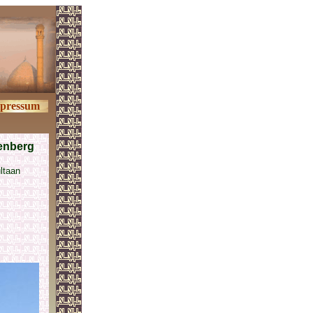
pressum
enberg
ltaan