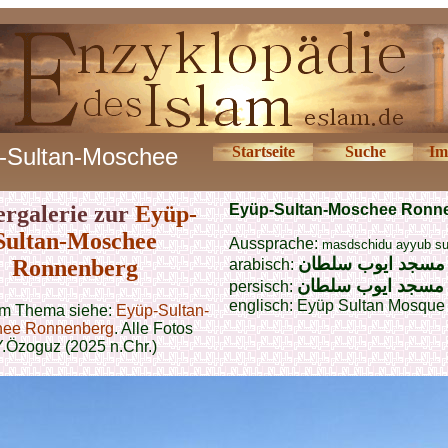
-Sultan-Moschee
Startseite
Suche
Im
ergalerie zur
Eyüp-
Eyüp-Sultan-Moschee Ronn
Sultan-Moschee
Aussprache:
masdschidu ayyub su
مسجد ایوب سلطان
Ronnenberg
arabisch:
مسجد ایوب سلطان
persisch:
englisch:
Eyüp Sultan Mosque
m Thema siehe:
Eyüp-Sultan-
ee Ronnenberg
. Alle Fotos
.Özoguz (2025 n.Chr.)