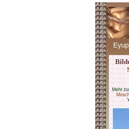
Eyup
Bild
Mehr zu
Mosch
Y