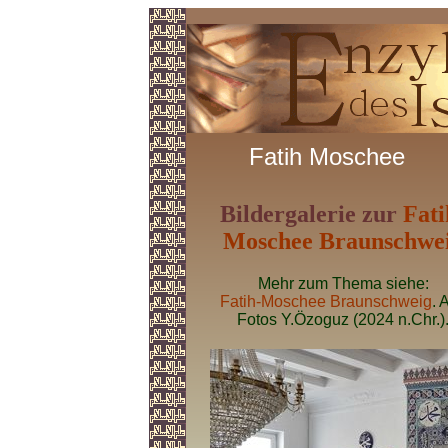
Fatih Moschee
Bildergalerie zur
Fati
Moschee Braunschwe
Mehr zum Thema siehe:
Fatih-Moschee Braunschweig
. 
Fotos Y.Özoguz (2024 n.Chr.)