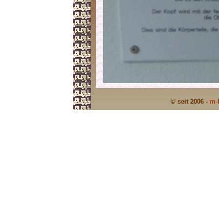
© seit 2006 -
m-