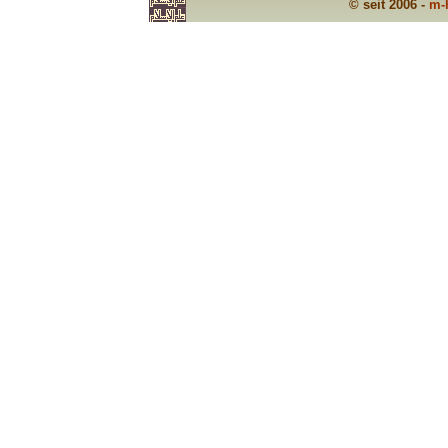
© seit 2006 -
m-