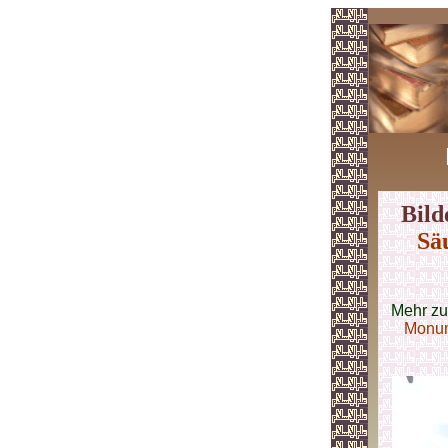
Bild
Sä
Mehr z
Monum