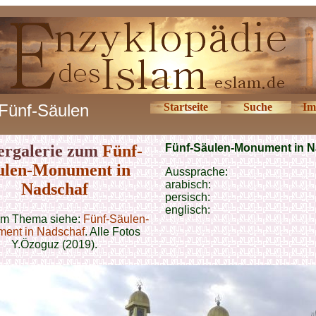
Fünf-Säulen
Startseite
Suche
Im
ergalerie zum
Fünf-
Fünf-Säulen-Monument in 
ulen-Monument in
Aussprache:
arabisch:
Nadschaf
persisch:
englisch:
um Thema siehe:
Fünf-Säulen-
ent in Nadschaf
. Alle Fotos
Y.Özoguz (2019).