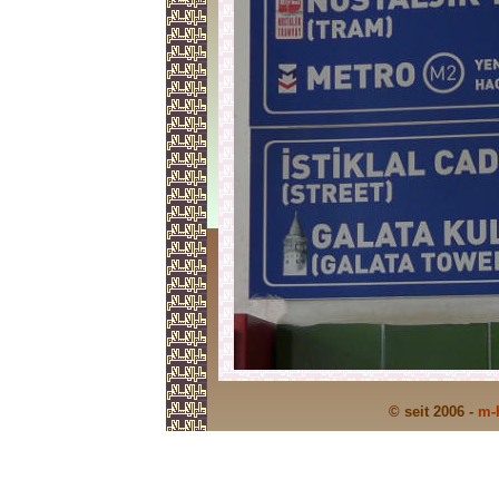
© seit 2006 -
m-