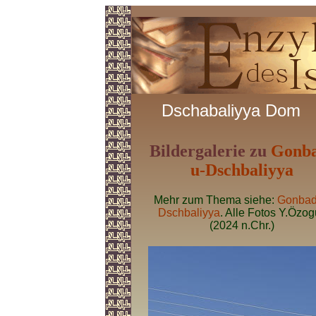
Dschabaliyya Dom
Bildergalerie zu
Gonb
u-Dschbaliyya
Mehr zum Thema siehe:
Gonbad
Dschbaliyya
. Alle Fotos Y.Özo
(2024 n.Chr.)