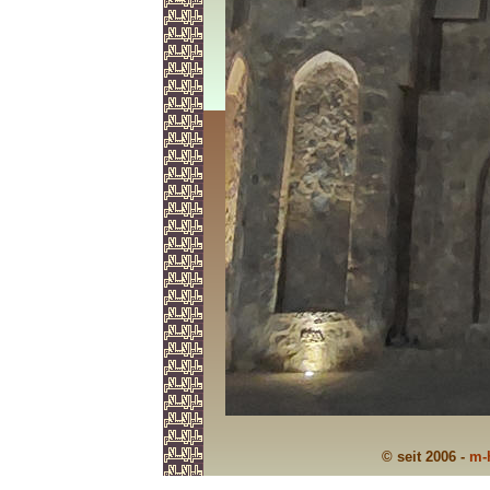
© seit 2006 -
m-