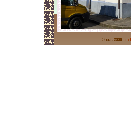
© seit 2006 -
m-