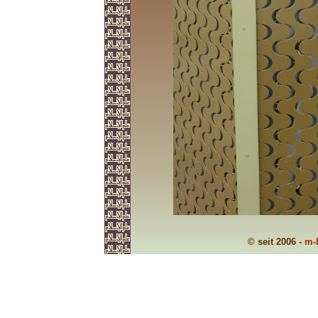
© seit 2006 -
m-