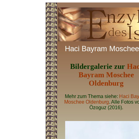
Haci Bayram Moschee
Bildergalerie zur
Hac
Bayram Moschee
Oldenburg
Mehr zum Thema siehe:
Haci Ba
Moschee Oldenburg
. Alle Fotos v
Özoguz (2016).