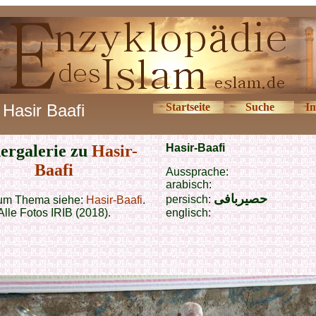
Hasir Baafi
Startseite
Suche
I
dergalerie zu
Hasir-
Hasir-Baafi
Baafi
Aussprache:
arabisch:
حصیربافی
persisch:
um Thema siehe:
Hasir-Baafi
.
Alle Fotos IRIB (2018).
englisch: