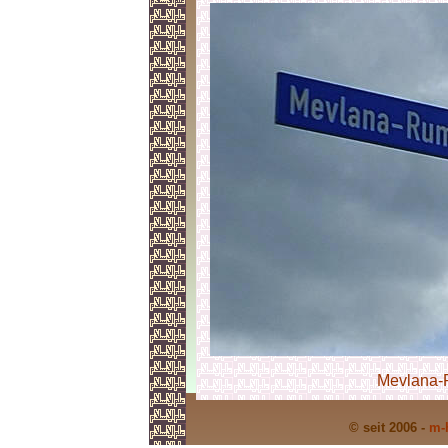
Mevlana-
© seit 2006 -
m-