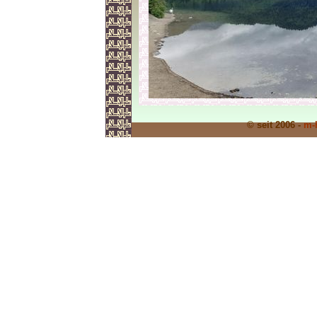
© seit 2006 -
m-