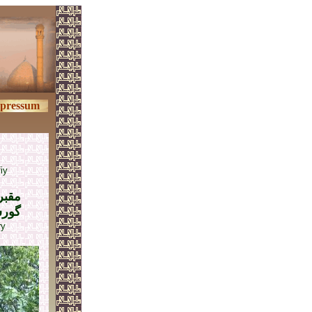
pressum
iy
مقبر
گورس
ry