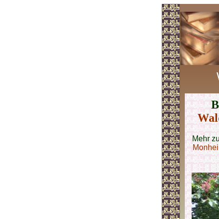
B
Wal
Mehr z
Monhe