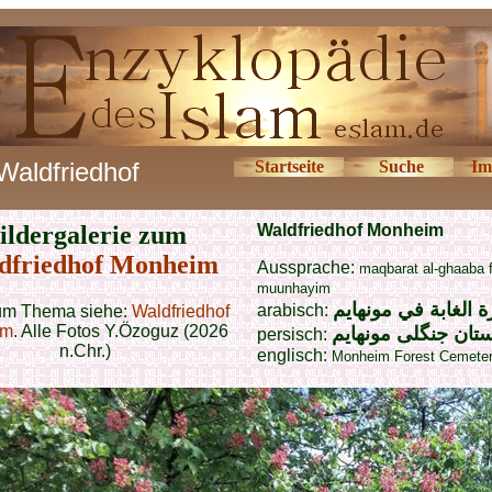
Waldfriedhof
Startseite
Suche
Im
ildergalerie zum
Waldfriedhof Monheim
dfriedhof Monheim
Aussprache:
maqbarat al-ghaaba f
muunhayim
ة الغابة في مونهايم
arabisch:
um Thema siehe:
Waldfriedhof
im
. Alle Fotos Y.Özoguz (2026
تان جنگلی مونهایم
persisch:
n.Chr.)
englisch:
Monheim Forest Cemete