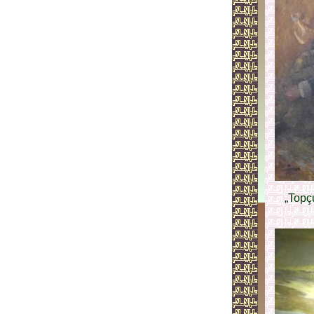
„Topç