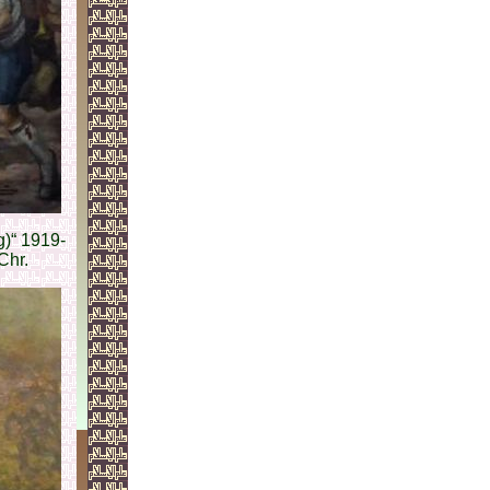
g)“ 1919-
Chr.