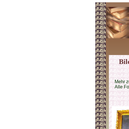
Bil
Mehr z
Alle F