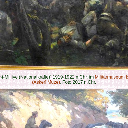
-i-Milliye (Nationalkräfte)“ 1919-1922 n.Chr. im
Militärmuseum I
(Askerî Müze)
, Foto 2017 n.Chr.