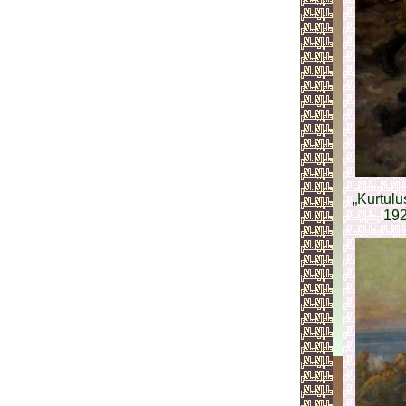
„Kurtulu
192