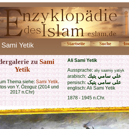
Sami Yetik
Startseite
Suche
Im
dergalerie zu
Sami
Ali Sami Yetik
Yetik
Aussprache:
aliy saamiy yatiyk
علي سامي يتيك
arabisch:
um Thema siehe:
Sami Yetik
.
علی سامی یتیک
persisch:
otos von Y. Özoguz (2014 und
englisch:
Ali Sami Yetik
2017 n.Chr)
1878 - 1945 n.Chr.