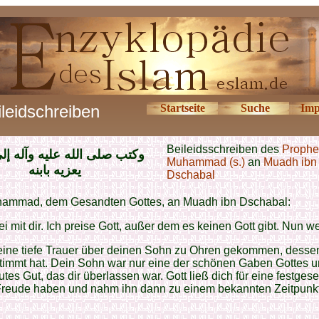
ileidschreiben
Startseite
Suche
Imp
Beileidsschreiben des
Prophe
وكتب صلى الله عليه وآله إل
Muhammad (s.)
an
Muadh ibn
يعزيه بابنه
Dschabal
ammad, dem Gesandten Gottes, an Muadh ibn Dschabal:
ei mit dir. Ich preise Gott, außer dem es keinen Gott gibt. Nun we
deine tiefe Trauer über deinen Sohn zu Ohren gekommen, desse
timmt hat. Dein Sohn war nur eine der schönen Gaben Gottes u
utes Gut, das dir überlassen war. Gott ließ dich für eine festgese
Freude haben und nahm ihn dann zu einem bekannten Zeitpunk