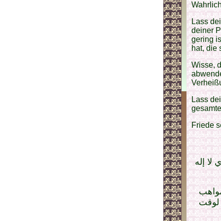
Wahrlich
Lass de
deiner 
gering i
hat, die
Wisse, d
abwendet
Verheiß
Lass dei
gesamte
Friede s
لا إله
مواهب
 لوقت