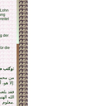
 Lohn
ung
reitet
g der
ür die
وكتب صلى الله عليه وآله إلى معاذ يعزيه بابنه:
من محمد 
إلا هو، أما بعد:
فقد بلغن
الله اله
معلوم.