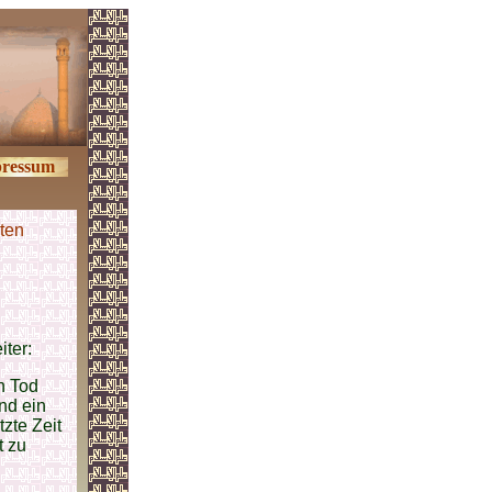
ressum
ten
iter:
n Tod
nd ein
tzte Zeit
t zu