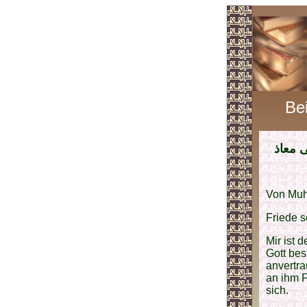
Be
ى معاذ
Von Muh
Friede s
Mir ist 
Gott bes
anvertra
an ihm 
sich.