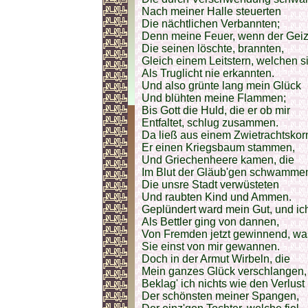
Nach meiner Halle steuerten
Die nächtlichen Verbannten;
Denn meine Feuer, wenn der Gei
Die seinen löschte, brannten,
Gleich einem Leitstern, welchen s
Als Truglicht nie erkannten.
Und also grünte lang mein Glück
Und blühten meine Flammen;
Bis Gott die Huld, die er ob mir
Entfaltet, schlug zusammen.
Da ließ aus einem Zwietrachtskor
Er einen Kriegsbaum stammen,
Und Griechenheere kamen, die
Im Blut der Gläub'gen schwamme
Die unsre Stadt verwüsteten
Und raubten Kind und Ammen.
Geplündert ward mein Gut, und ic
Als Bettler ging von dannen,
Von Fremden jetzt gewinnend, wa
Sie einst von mir gewannen.
Doch in der Armut Wirbeln, die
Mein ganzes Glück verschlangen,
Beklag' ich nichts wie den Verlust
Der schönsten meiner Spangen,