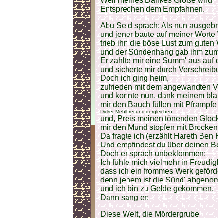
Weil meines Dankes Größe wird
Entsprechen dem Empfahnen.
Abu Seid sprach: Als nun ausgeb
und jener baute auf meiner Worte 
trieb ihn die böse Lust zum guten
und der Sündenhang gab ihm zum 
Er zahlte mir eine Summ' aus auf 
und sicherte mir durch Verschreib
Doch ich ging heim,
zufrieden mit dem angewandten V
und konnte nun, dank meinem bl
mir den Bauch füllen mit Pframpfe
Dicker Mehlbrei und dergleichen.
und, Preis meinen tönenden Gloc
mir den Mund stopfen mit Brocken
Da fragte ich (erzählt Hareth Be
Und empfindest du über deinen B
Doch er sprach unbeklommen:
Ich fühle mich vielmehr in Freudi
dass ich ein frommes Werk geför
denn jenem ist die Sünd' abgen
und ich bin zu Gelde gekommen.
Dann sang er:
Diese Welt, die Mördergrube,