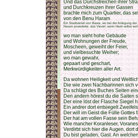
Und das Durchstreichen ihrer Str
und Durchkreuzen ihrer Gassen
brachte mich zum Quartier, das 
von den Benu Haram
Ein Stadtviertel von Basra, wo bei der Anlegung de
Haram ansiedelte; das Viertel, worin Hariri selbst 
wo man sieht hohe Gebäude
und Wohnungen der Freude,
Moscheen, geweiht der Feier,
und vielbesuchte Weiher;
wo man gewahr,
gepaart und geschart,
Merkwürdigkeiten aller Art.
Da wohnen Heiligkeit und Weltlich
Die wie zwei Nachbarinnen sich v
Da schlägt des Buches Seiten ein
Den andern hörest du die Saiten 
Der eine löst der Flasche Siegel hi
Ein andrer dort entsiegelt Zweifel
Der will im Geist die Fülle Gottes 
Der hat am vollen Fasse sein Be
Wie mancher Koranleser, Voranes
Verdirbt sich hier die Augen, dort
Du bist geladen, Gast. An welche