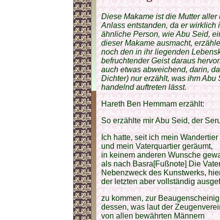
Diese Makame ist die Mutter alle
Anlass entstanden, da er wirklich
ähnliche Person, wie Abu Seid, ei
dieser Makame ausmacht, erzählen
noch den in ihr liegenden Lebens
befruchtender Geist daraus hervorr
auch etwas abweichend, darin, da
Dichter) nur erzählt, was ihm Abu S
handelnd auftreten lässt.
Hareth Ben Hemmam erzählt:
So erzählte mir Abu Seid, der Ser
Ich hatte, seit ich mein Wandertie
und mein Vaterquartier geräumt,
in keinem anderen Wunsche gewa
als nach Basra[Fußnote] Die Vater
Nebenzweck des Kunstwerks, hier i
der letzten aber vollständig ausgef
zu kommen, zur Beaugenscheini
dessen, was laut der Zeugenvere
von allen bewährten Männern