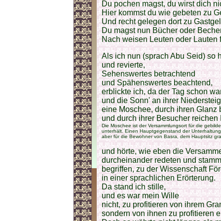
Du pochen magst, du wirst dich ni
Hier kommst du wie gebeten zu G
Und recht gelegen dort zu Gastge
Du magst nun Bücher oder Beche
Nach weisen Leuten oder Lauten 
Als ich nun (sprach Abu Seid) so
und revierte,
Sehenswertes betrachtend
und Spähenswertes beachtend,
erblickte ich, da der Tag schon wa
und die Sonn' an ihrer Niedersteig
eine Moschee, durch ihren Glanz
und durch ihrer Besucher reichen
Die Moschee ist der Versammlungsort für die gebilde
unterhält. Einen Hauptgegenstand der Unterhaltun
aber für die Bewohner von Basra, dem Hauptsitz gr
und hörte, wie eben die Versamme
durcheinander redeten und stamm
begriffen, zu der Wissenschaft Fö
in einer sprachlichen Erörterung.
Da stand ich stille,
und es war mein Wille
nicht, zu profitieren von ihrem G
sondern von ihnen zu profitieren e