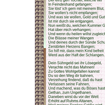
Der einz'gen Tochter, welche fiel
In Feindeshand gefangen;
Sie löst' ich gern mit meinem Blut,
Sie wollen's nicht empfangen;
Und was sie wollen, Gold und Gut
Ist mir durch sie entgangen.
Nun weißt du, welchen Kummer G
Hat über mich verhangen;
Und wenn du heilen willst zugleic
Die Blässe meiner Wangen
Und deines durch der Sünde Sch
Zerstörten Herzens Bangen;
So hilf mir, dass mein Kind befreit
Werd aus der Haft der Schlangen.
Dein Sühngeld sei ihr Lösegeld,
Verachte nicht das Mahnen!
Zu Gottes Wohlgefallen kannst
Du so den Weg dir bahnen,
Verzeihung findend, daß du hast
Verlassen seine Fahnen,
Und machend, was du Böses hast
Gethan, zum Ungethanen.
Daneben wirst du vor der Welt
Erhöht auf Ruhms Altanen,