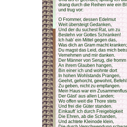
drang durch die Reihen wie ein Bl
und trug vor:
O Frommer, dessen Edelmut
Weit übersteigt Gedanken,
Und der du suchest Rat, um zu
Bestehn vor Gottes Schranken!
Ich hab' ein Mittel gegen das,
Was dich an Gram macht kranken;
Du magst das Leid, das mich betra
Vernehmen und mir danken.
Der Männer von Serug, die fromm
An ihrem Glauben hangen,
Bin einer ich und wohnte dort
In hohen Wohlstands Prangen,
Geehrt, gehorcht, gewohnt, Befehl
Zu geben, nicht zu empfangen.
Mein Haus war ein Zusammenflus
Der Gäst' aus allen Landen;
Wo offen weit die Thore stets
Und frei die Güter standen.
Einkauft' ich durch Freigebigkeit
Die Ehren, ab die Schanden,
Und achtete Kleinode klein,
Die durch Verschwendung schwa