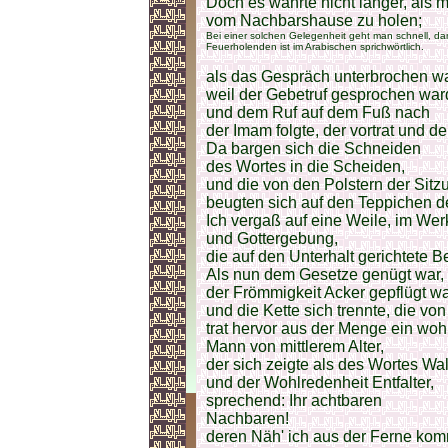
Doch es währte nicht länger, als
vom Nachbarshause zu holen;
Bei einer solchen Gelegenheit geht man schnell, dam
Feuerholenden ist im Arabischen sprichwörtlich.
als das Gespräch unterbrochen w
weil der Gebetruf gesprochen war
und dem Ruf auf dem Fuß nach
der Imam folgte, der vortrat und d
Da bargen sich die Schneiden
des Wortes in die Scheiden,
und die von den Polstern der Sit
beugten sich auf den Teppichen d
Ich vergaß auf eine Weile, im We
und Gottergebung,
die auf den Unterhalt gerichtete B
Als nun dem Gesetze genügt war,
der Frömmigkeit Acker gepflügt wa
und die Kette sich trennte, die vo
trat hervor aus der Menge ein wohl
Mann von mittlerem Alter,
der sich zeigte als des Wortes Wal
und der Wohlredenheit Entfalter,
sprechend: Ihr achtbaren
Nachbaren!
deren Näh' ich aus der Ferne kom