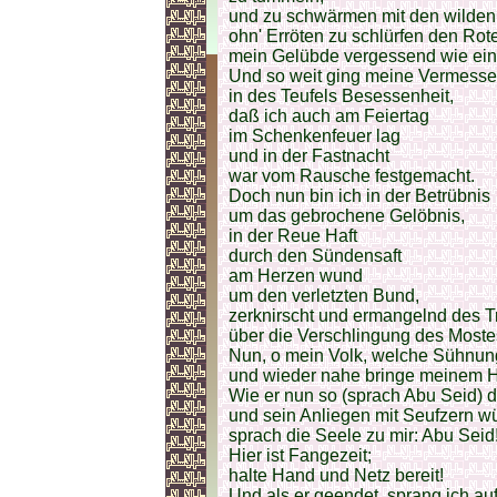
und zu schwärmen mit den wilde
ohn' Erröten zu schlürfen den Rot
mein Gelübde vergessend wie ein
Und so weit ging meine Vermesse
in des Teufels Besessenheit,
daß ich auch am Feiertag
im Schenkenfeuer lag
und in der Fastnacht
war vom Rausche festgemacht.
Doch nun bin ich in der Betrübnis
um das gebrochene Gelöbnis,
in der Reue Haft
durch den Sündensaft
am Herzen wund
um den verletzten Bund,
zerknirscht und ermangelnd des T
über die Verschlingung des Moste
Nun, o mein Volk, welche Sühnung 
und wieder nahe bringe meinem 
Wie er nun so (sprach Abu Seid) 
und sein Anliegen mit Seufzern wü
sprach die Seele zu mir: Abu Seid
Hier ist Fangezeit;
halte Hand und Netz bereit!
Und als er geendet, sprang ich auf