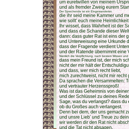
um euretwillen von meinem Urspr
und als fremder Zweig eurem Sta
Der Sprechende ist ein Eingewanderter.
die ihr seid meine Kammer und me
wie sollt' euch meine Heimlichkei
Ihr wisset, dass Wahrheit ist der
und dass die Schande dieser Welt is
dann: dass guter Rat ist eins der
und Unterweisung eine Urkunde d
dass der Fragende verdient Unter
und der Ratende übernimmt eine V
Nämlich die Verpflichtung, nach bestem Wissen und
dass mein Freund ist, der mich schi
nicht der mir hält der Entschuldig
und dass, wer mich recht liebt,
mich zurechtweist, nicht mir recht g
Da sprachen die Versammelten: T
und vertrauter Herzenssproß!
Was ist das Geheimnis von deine
und der Schlüssel zu deines Red
Sage, was du verlangst? dass du e
ob du Großes auch verlangest.
Denn bei dem, der uns gemacht z
und unsre Lieb' und Treue zu dein
wir werden dir den Rat nicht absc
und die Tat nicht absagen.