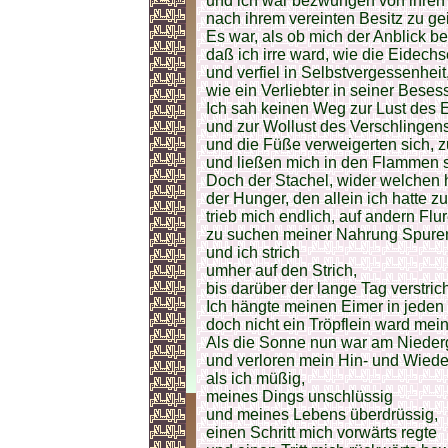
und ich war bezwungen von ihren
nach ihrem vereinten Besitz zu ge
Es war, als ob mich der Anblick b
daß ich irre ward, wie die Eidechs
und verfiel in Selbstvergessenheit
wie ein Verliebter in seiner Beses
Ich sah keinen Weg zur Lust des 
und zur Wollust des Verschlingens
und die Füße verweigerten sich, z
und ließen mich in den Flammen 
Doch der Stachel, wider welchen h
der Hunger, den allein ich hatte 
trieb mich endlich, auf andern Flu
zu suchen meiner Nahrung Spure
und ich strich
umher auf den Strich,
bis darüber der lange Tag verstric
Ich hängte meinen Eimer in jeden
doch nicht ein Tröpflein ward me
Als die Sonne nun war am Niede
und verloren mein Hin- und Wied
als ich müßig,
meines Dings unschlüssig
und meines Lebens überdrüssig,
einen Schritt mich vorwärts regte