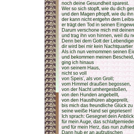
noch deine Gesundheit sparest.
Wer so sich stopft, wie du dich ges
und den Magen pfropft, wie du ihn 
der kann nicht entgehn dem Leibs
er trägt den Tod in seinen Eingew
Darum verschone mich mit deine
und trag ihn von hinnen, weil du n
Denn bei dem Gott der Lebendigen
dir wird bei mir kein Nachtquartier
Als ich nun vernommen seinen Ei
und bekommen meinen Bescheid,
ging ich hinaus
von seinem Haus,
nicht so voll
von Speis', als von Groll;
vom Himmel draußen begossen,
von der Nacht umhergestoßen,
von den Hunden angebellt,
von den Hausthüren abgeprellt,
bis mich das freundliche Glück z
seine weiße Hand sei gepriesen!
Ich sprach: Gesegnet dein Anblick
für mein Auge, das schlafgemiede
und für mein Herz, das nun zufrie
Dann hub er an aufzutischen