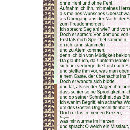
ohne Hehl und ohne Fehl.
Aufnahm ich ihn, mit meines Her
als meines Wunsches Überschwa
als Übergang aus der Nacht der 
zum Freudenmorgen.
Ich sprach: Sag an! wie? und vo
Doch er sprach: Von dort und von
Erst laß mich Speichel sammeln,
eh ich kann stammeln
und zu Atem kommen,
denn ich bin von Müdigkeit bekl
Da glaubt' ich, daß unterm Mantel 
sich nur verberge die Lust nach Sa
und stellte ihm vor, was man eben 
einem Gaste, der übernachts ins Th
Doch er wandte sich blöde
und tat, als sei der Magen ihm öde
dass schier seine Sprödigkeit mic
und ob seiner Schnödheit das Blat
Ich war im Begriff, ein scharfes Wo
um des Gastes Ungeschliffenheit 
Doch er las in meinen Kerzen,
Augen
was mir wurmte im Herzen,
und sprach: O welch ein Misslaut,