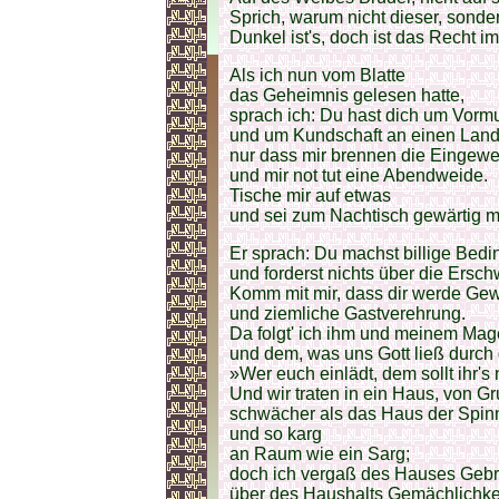
Sprich, warum nicht dieser, sonder
Dunkel ist's, doch ist das Recht im
Als ich nun vom Blatte
das Geheimnis gelesen hatte,
sprach ich: Du hast dich um Vor
und um Kundschaft an einen Lan
nur dass mir brennen die Eingewe
und mir not tut eine Abendweide.
Tische mir auf etwas
und sei zum Nachtisch gewärtig 
Er sprach: Du machst billige Bed
und forderst nichts über die Ersc
Komm mit mir, dass dir werde Ge
und ziemliche Gastverehrung.
Da folgt' ich ihm und meinem Ma
und dem, was uns Gott ließ durch
»Wer euch einlädt, dem sollt ihr's
Und wir traten in ein Haus, von G
schwächer als das Haus der Spin
und so karg
an Raum wie ein Sarg;
doch ich vergaß des Hauses Gebr
über des Haushalts Gemächlichkei