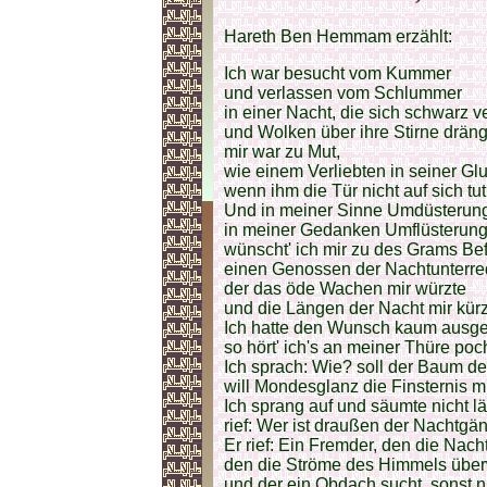
Hareth Ben Hemmam erzählt:
Ich war besucht vom Kummer
und verlassen vom Schlummer
in einer Nacht, die sich schwarz 
und Wolken über ihre Stirne dräng
mir war zu Mut,
wie einem Verliebten in seiner Glu
wenn ihm die Tür nicht auf sich tut
Und in meiner Sinne Umdüsterun
in meiner Gedanken Umflüsterung
wünscht' ich mir zu des Grams B
einen Genossen der Nachtunterre
der das öde Wachen mir würzte
und die Längen der Nacht mir kürz
Ich hatte den Wunsch kaum ausg
so hört' ich's an meiner Thüre poc
Ich sprach: Wie? soll der Baum d
will Mondesglanz die Finsternis mi
Ich sprang auf und säumte nicht lä
rief: Wer ist draußen der Nachtgä
Er rief: Ein Fremder, den die Nacht
den die Ströme des Himmels über
und der ein Obdach sucht, sonst n