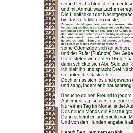
seine Geschichten, die immer fris
und mit Anmut, was Lachen erregt
Die Lieblichkeit der Nachtgespräc
bis dass der Morgen nieste,
Zu sagen: der Morgen niest, möchte in unseren abstr
Verbindung wie hier, in der schwankenden Haltung 
Schranken seiner Vorstellungen, sich den Ausdruck,
darf. Aber im Arabischen ist er aufrichtig objektiv ge
den gärenden Prozess und die erheiternde Explosi
hervorbrechenden Sonnenstrahl anwenden konnte. In 
des Lichts über die Finsternis bezeichnet.
seine Odemzüge sich anfachten,
und der Rufer [Fußnote] Der Gebet
Da leisteten wir dem Ruf Folge 
dann schickte sich Abu Seid zur R
Ich hielt ihn und sprach: Drei Näch
so lauten die Gastrechte.
Doch er riss sich los und gewan
und sang, indem er hinaussprang:
Besuche deinen Freund in jedem
Auf einen Tag, so wirst du teuer se
Nur einen Tag im Monat ist der A
Des neuen Monds ein Fest für gro
Dann scheint er, unbemerkt von 
Und von den Hunden angebellt all
Hareth Ben Hemmam erzählt: