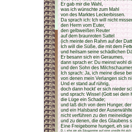
Er gab mir die Wahl,
was ich wünschte zum Mahl
von des Marktes Leckerbissen.
Da sprach ich: Ich will nicht misse
den Herrn vom Euter,
den gelbweißen Reuter
auf dem braunroten Sattel
(ich meinte den Rahm auf der Datt
Ich will die Süße, die mit dem Fe
und heilsam seine schädlichen D
Er besann sich ein Geraumes,
dann sprach er: Du meinst wohl 
und den Sohn des Milchschaume
Ich sprach: Ja, ich meine diese be
von denen mein Verlangen sich ni
Und er stand auf rührig,
doch dann hockt' er sich nieder s
und sprach: Wisse! (Gott sei dein 
die Lüge ein Schade;
und laß dich von dem Hunger, der
und ein Halsband der Auserwählt
nicht verführen zu den meineidige
und zu denen, die des Glaubens s
Eine Freigeborne hungert, eh sie i
D. i. ehe sie als Säugamme auf eine unedle Art sich 