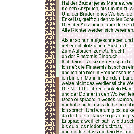
Hat der Bruder jenes Mannes, welc
Keinen Anspruch, als um ihn zu w
Und der Bruder jenes Weibes, de
Enkel ist, greift zu den vollen Sch
Dies der Ausspruch, über dessen R
Alle Richter werden sich vereinen
Als er so nun aufgeschrieben und
rief er mit plötzlichem Ausbruch:
Zum Aufbruch! zum Aufbruch!
eh der Finsternis Einbruch
thut deiner Reise den Einspruch.
Ich rief: die Finsternis ist schon 
und ich bin hier in Freundeshaus
ich bin ein Mann in fremdem Land
weise nicht das verdienstliche We
Die Nacht hat ihren dunkeln Mant
und der Donner in den Wolken fei
Doch er sprach: In Gottes Namen, 
nur hoffe nicht, dass du bei mir üb
Ich sprach: Und warum gibst du kei
da doch dein Haus so geräumig is
Er sprach: weil ich sah, wie du sch
bis du alles nieder drucktest,
und merkte, dass du dein Heil nich