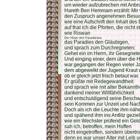
um wieder aufzubrechen mit Anbru
Hareth Ben Hemmam erzählt: Mir v
den Zuspruch angenehmen Besuc
wie eine Aufschrift den Inhalt des
auf that ich die Pforten, die nicht 
wie Riswan
Der Hüter des Paradieses.
das Paradies den Gläubigen,
und sprach zum Durchregneten:
Gehet ein im Herrn, ihr Gesegnete
Und einging einer, dem über die 
war gegangen der Regen vieler Ja
dem abgewelkt der Jugend Kraut 
ob er gleich jetzt frisch betaut war.
Er grüßte mit Redegewandtheit
und sprach wie mit alter Bekannthe
dankend meiner Willfährlichkeit
und entschuldigend seine Beschwe
sein Kommen zur Unzeit und Nach
Doch als ich die Leuchte ihm näher
und spähend ihm ins Antlitz geziel
wie ein Wechsler prüfend ein Gold
sah ich, betroffen, mein Hoffen
nicht eingetroffen, sondern übertro
denn es war unser Alter mit Leib u