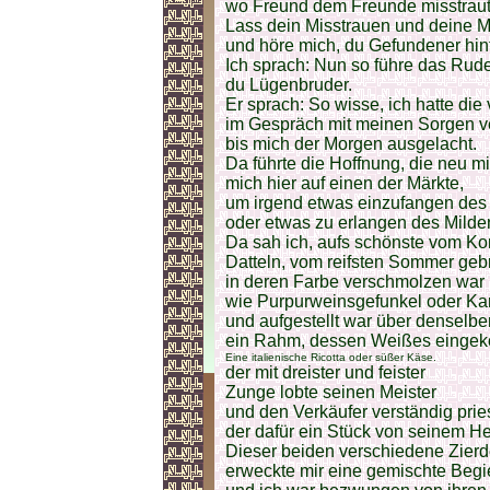
wo Freund dem Freunde misstraut
Lass dein Misstrauen und deine M
und höre mich, du Gefundener hin
Ich sprach: Nun so führe das Rude
du Lügenbruder.
Er sprach: So wisse, ich hatte die
im Gespräch mit meinen Sorgen v
bis mich der Morgen ausgelacht.
Da führte die Hoffnung, die neu mi
mich hier auf einen der Märkte,
um irgend etwas einzufangen des
oder etwas zu erlangen des Milde
Da sah ich, aufs schönste vom Ko
Datteln, vom reifsten Sommer geb
in deren Farbe verschmolzen war 
wie Purpurweinsgefunkel oder Kar
und aufgestellt war über denselbe
ein Rahm, dessen Weißes eingek
Eine italienische Ricotta oder süßer Käse.
der mit dreister und feister
Zunge lobte seinen Meister
und den Verkäufer verständig prie
der dafür ein Stück von seinem He
Dieser beiden verschiedene Zier
erweckte mir eine gemischte Begi