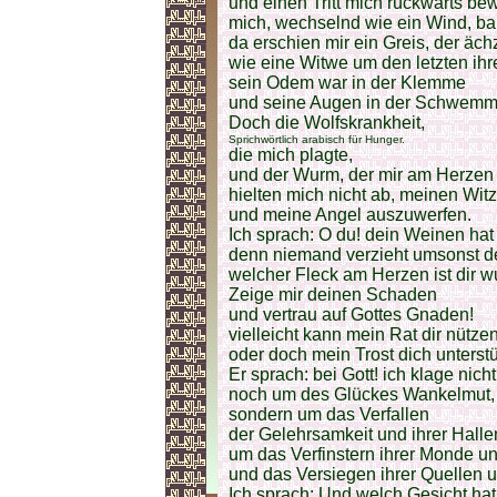
und einen Tritt mich rückwärts be
mich, wechselnd wie ein Wind, bal
da erschien mir ein Greis, der äch
wie eine Witwe um den letzten ihr
sein Odem war in der Klemme
und seine Augen in der Schwemm
Doch die Wolfskrankheit,
Sprichwörtlich arabisch für Hunger.
die mich plagte,
und der Wurm, der mir am Herzen 
hielten mich nicht ab, meinen Wit
und meine Angel auszuwerfen.
Ich sprach: O du! dein Weinen hat
denn niemand verzieht umsonst 
welcher Fleck am Herzen ist dir 
Zeige mir deinen Schaden
und vertrau auf Gottes Gnaden!
vielleicht kann mein Rat dir nützen
oder doch mein Trost dich unterst
Er sprach: bei Gott! ich klage nic
noch um des Glückes Wankelmut,
sondern um das Verfallen
der Gelehrsamkeit und ihrer Halle
um das Verfinstern ihrer Monde 
und das Versiegen ihrer Quellen 
Ich sprach: Und welch Gesicht hat