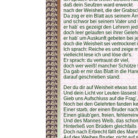
daß dein Seufzen ward erweckt
nach der Weisheit, die der Grabsc
Da zog er ein Blatt aus seinem Ärm
und schwor bei seinem Vater und s
er hab' es gezeigt den Lehrern jed
doch leer gelaufen sei ihrer Geleh
er hab' um Auskunft gebeten bei 
doch die Weisheit sei vertrocknet 
Ich sprach: Reiche es und zeige mi
vielleicht lese ich und löse dir's.
Er sprach: du vertraust dir viel,
doch wer weiß! mancher Schütze tr
Da gab er mir das Blatt in die Han
darauf geschrieben stand:
Der du dir auf Weisheit etwas tust
Und dein Licht vor Leuten lässest
Gieb uns Aufschluss auf die Frag',
Noch bei den Gelehrten fanden ke
Einer starb, der einen Bruder nach 
Einen gläub'gen, freien, fehlerrein
Und des Mannes Weib, das schon 
Hinterließ von Brüdern gleichfalls
Doch nach Erbrecht fällt des Man
Auf des Weibes Bruder, nicht auf 