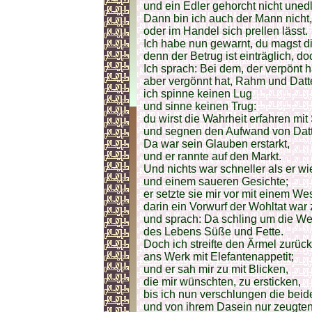
und ein Edler gehorcht nicht uned
Dann bin ich auch der Mann nicht, 
oder im Handel sich prellen lässt.
Ich habe nun gewarnt, du magst d
denn der Betrug ist einträglich, d
Ich sprach: Bei dem, der verpönt 
aber vergönnt hat, Rahm und Datt
ich spinne keinen Lug
und sinne keinen Trug:
du wirst die Wahrheit erfahren mi
und segnen den Aufwand von Dat
Da war sein Glauben erstarkt,
und er rannte auf den Markt.
Und nichts war schneller als er w
und einem saueren Gesichte;
er setzte sie mir vor mit einem We
darin ein Vorwurf der Wohltat war 
und sprach: Da schling um die We
des Lebens Süße und Fette.
Doch ich streifte den Ärmel zurück
ans Werk mit Elefantenappetit;
und er sah mir zu mit Blicken,
die mir wünschten, zu ersticken,
bis ich nun verschlungen die beid
und von ihrem Dasein nur zeugten