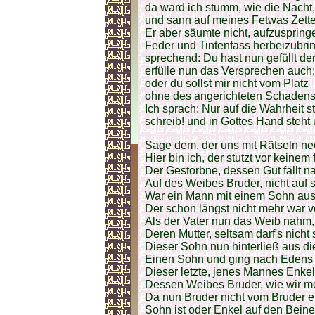
da ward ich stumm, wie die Nacht,
und sann auf meines Fetwas Zette
Er aber säumte nicht, aufzuspring
Feder und Tintenfass herbeizubri
sprechend: Du hast nun gefüllt de
erfülle nun das Versprechen auch;
oder du sollst mir nicht vom Platz
ohne des angerichteten Schadens
Ich sprach: Nur auf die Wahrheit s
schreib! und in Gottes Hand steht
Sage dem, der uns mit Rätseln nec
Hier bin ich, der stutzt vor keinem 
Der Gestorbne, dessen Gut fällt 
Auf des Weibes Bruder, nicht auf 
War ein Mann mit einem Sohn aus 
Der schon längst nicht mehr war v
Als der Vater nun das Weib nahm
Deren Mutter, seltsam darf's nicht
Dieser Sohn nun hinterließ aus di
Einen Sohn und ging nach Edens
Dieser letzte, jenes Mannes Enkel,
Dessen Weibes Bruder, wie wir m
Da nun Bruder nicht vom Bruder er
Sohn ist oder Enkel auf den Beine