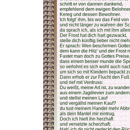
schritt er von dannen dankend,
empfehlend dem ewigen Belohne
Kereg und dessen Bewohner.
Ich folgt' ihm, bis wo das Feld vo
und nicht länger zu wahren der Sc
da sprach ich, als ich mit ihm allei
Der Frost hat dich hart gezwackt,
stelle dich künftig lieber nicht meh
Er sprach: Wen beschirmen Gotte
dem kann die Hitz' und der Frost 
Fastet man doch zu Gottes Preise
dass einem besser munde die Spe
so verlohnt es sich wohl auch nac
um sich so mit Kleidern bepackt z
Dann erhob er zur Flucht den Fuß
und rief mit Verdruss:
Du weißt, meine Art ist, zu wande
aus einem Jagdrevier zum andern;
und stellst meinen Lauf
und vergällst meinen Kauf?
du tust meinem Handel mehr Abbr
als dein Mantel mir eintrug.
Doch ich hielt ihn herzhaft
und versetzte scherzhaft:
Hab' ich dir nicht gedeckt den Rü