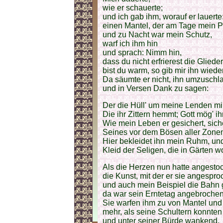
wie er schauerte;
und ich gab ihm, worauf er lauerte
einen Mantel, der am Tage mein P
und zu Nacht war mein Schutz,
warf ich ihm hin
und sprach: Nimm hin,
dass du nicht erfrierest die Glieder
bist du warm, so gib mir ihn wiede
Da säumte er nicht, ihn umzuschl
und in Versen Dank zu sagen:
Der die Hüll' um meine Lenden mir
Die ihr Zittern hemmt; Gott mög' i
Wie mein Leben er gesichert, sich
Seines vor dem Bösen aller Zone
Hier bekleidet ihn mein Ruhm, un
Kleid der Seligen, die in Gärten 
Als die Herzen nun hatte angesto
die Kunst, mit der er sie angespro
und auch mein Beispiel die Bahn
da war sein Erntetag angebrochen
Sie warfen ihm zu von Mantel un
mehr, als seine Schultern konnten
und unter seiner Bürde wankend,