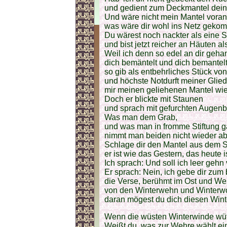
und gedient zum Deckmantel dei
Und wäre nicht mein Mantel vor
was wäre dir wohl ins Netz gek
Du wärest noch nackter als eine S
und bist jetzt reicher an Häuten al
Weil ich denn so edel an dir gehan
dich bemäntelt und dich bemantelt
so gib als entbehrliches Stück vo
und höchste Notdurft meiner Glied
mir meinen geliehenen Mantel wie
Doch er blickte mit Staunen
und sprach mit gefurchten Augen
Was man dem Grab,
und was man in fromme Stiftung g
nimmt man beiden nicht wieder ab
Schlage dir den Mantel aus dem S
er ist wie das Gestern, das heute i
Ich sprach: Und soll ich leer geh
Er sprach: Nein, ich gebe dir zum
die Verse, berühmt im Ost und We
von den Winterwehn und Winterw
daran mögest du dich diesen Wint
Wenn die wüsten Winterwinde wü
Weißt du, was zur Wehre wählt ei