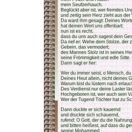
mein Seufzerhauch.
Beglückt aber ist, wer fremdes Un
und zeitig sein Herz zieht aus der
Da ward ihm gesagt: Deines Worte
hat deinen Wert uns offenbart;
nun ist es recht.
dass du uns auch sagest dein Ges
Da rief er: Wehe dem Stolze, der zu
Gebein, das vermodert;
des Mannes Stolz ist in seines He
seine Frömmigkeit und edle Sitte.
Dann sagt er her:
Wer du immer seist, o Mensch, du 
Deines Heut allein, nicht deines G
Warum bist du lüstern nach erla
Des Verdienst nur deine Laster lä
Hochgeboren ist, wer auch sein Va
Wer der Tugend Töchter hat zu S
Dann duckte er sich kauernd
und druckte sich schauernd,
rufend: O Gott, der du die Nahrun
und bitten heißest, auf dass du g
segne Mohammed