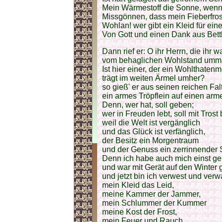
Mein Wärmestoff die Sonne, wenn
Missgönnen, dass mein Fieberfro
Wohlan! wer gibt ein Kleid für ei
Von Gott und einen Dank aus Bet
Dann rief er: O ihr Herrn, die ihr w
vom behaglichen Wohlstand umma
Ist hier einer, der ein Wohlthaten
trägt im weiten Ärmel umher?
so gieß' er aus seinen reichen Fal
ein armes Tröpflein auf einen arm
Denn, wer hat, soll geben;
wer in Freuden lebt, soll mit Trost
weil die Welt ist vergänglich
und das Glück ist verfänglich,
der Besitz ein Morgentraum
und der Genuss ein zerrinnender
Denn ich habe auch mich einst ge
und war mit Gerät auf den Winter g
und jetzt bin ich verwest und verw
mein Kleid das Leid,
meine Kammer der Jammer,
mein Schlummer der Kummer
meine Kost der Frost,
mein Feuer und Rauch