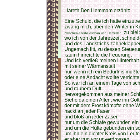
Hareth Ben Hemmam erzählt:
Eine Schuld, die ich hatte einzutr
zwang mich, über den Winter in K
zu blei
Zwischen Aserbeidschan und Hamedan.
wo ich von der Jahreszeit schnei
und des Landstrichs zähneklappe
Ungemach litt, zu dessen Steueru
kaum hinreichte die Feuerung.
Und ich verließ meinen Hinterhalt
mit seiner Wärmanstalt
nur, wenn ich ein Bedürfnis mußt
oder eine Andacht wollte verrichte
So war ich an einem Tage von scha
und rauhem Duft
hervorgekommen aus meiner Schlu
Siehe da einen Alten, wie ihn Gott
der mit dem Frost kämpfte ohne W
nackt an jeder Faser
und bloß an jeder Zaser,
nur um die Schläfe gewunden ein 
und um die Hüfte gebunden ein sc
um ihn ein dichter Kreis von Leut
er aber trug vor unverdrossen: