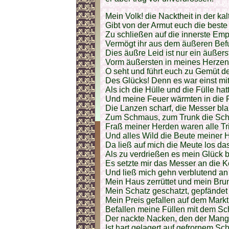
Mein Volk! die Nacktheit in der ka
Gibt von der Armut euch die best
Zu schließen auf die innerste Emp
Vermögt ihr aus dem äußeren Bef
Dies äußre Leid ist nur ein äußers
Vorm äußersten in meines Herzen
O seht und führt euch zu Gemüt 
Des Glücks! Denn es war einst mi
Als ich die Hülle und die Fülle hat
Und meine Feuer wärmten in die 
Die Lanzen scharf, die Messer bla
Zum Schmaus, zum Trunk die Sch
Fraß meiner Herden waren alle Tri
Und alles Wild die Beute meiner 
Da ließ auf mich die Meute los da
Als zu verdrießen es mein Glück 
Es setzte mir das Messer an die K
Und ließ mich gehn verblutend a
Mein Haus zerrüttet und mein Brun
Mein Schatz geschatzt, gepfändet
Mein Preis gefallen auf dem Mark
Befallen meine Füllen mit dem S
Der nackte Nacken, den der Mang
Ist hart gelagert auf gefrornem Sc