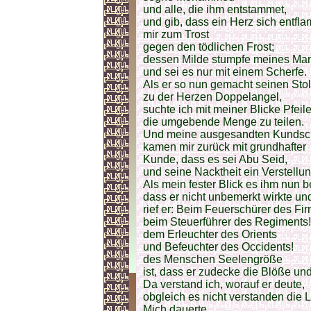
und alle, die ihm entstammet,
und gib, dass ein Herz sich entfl
mir zum Trost
gegen den tödlichen Frost;
dessen Milde stumpfe meines Man
und sei es nur mit einem Scherfe.
Als er so nun gemacht seinen Sto
zu der Herzen Doppelangel,
suchte ich mit meiner Blicke Pfeil
die umgebende Menge zu teilen.
Und meine ausgesandten Kundsch
kamen mir zurück mit grundhafter
Kunde, dass es sei Abu Seid,
und seine Nacktheit ein Verstellun
Als mein fester Blick es ihm nun b
dass er nicht unbemerkt wirkte un
rief er: Beim Feuerschürer des Fi
beim Steuerführer des Regiments!
dem Erleuchter des Orients
und Befeuchter des Occidents!
des Menschen Seelengröße
ist, dass er zudecke die Blöße un
Da verstand ich, worauf er deute,
obgleich es nicht verstanden die L
Mich dauerte,