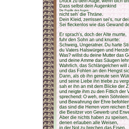
Drück zu dein Auge, wenn dich dri
Dass selbst dein Augenkind
Die Pupille des Auges.
nicht seh' die Thräne.
Dein Kleid, zerrissen sei's, nur de
Sei fleckenlos wie das Gewand d
Er sprach's, doch der Alte murrte,
fuhr den Sohn an und knurrte:
Schweig, Ungeratner. Du harte Sti
du Vaters Halswürgen und Herzdr
Was? willst du deine Mutter das 
und deine Amme das Säugen leh
Wahrlich, das Schlängelchen will
und das Fohlen an den Hengst si
Dann, als ob ihn gereute sein Wü
und seine Liebe ihn triebe zu verg
sah er ihn an mit dem Blicke der Zä
und neigte ihm zu den Fittich der V
sprechend: O weh, mein Söhnlein
und Bewahrung der Ehre befohlen
das sind die Herren vom reichen 
die Besitzer von Gewerb und Erw
Aber die nichts haben zu speisen,
denen erlauben alle Weisen,
in der Not zu brechen das Eisen.