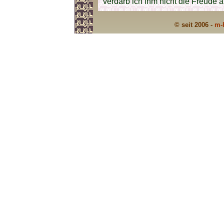
verdarb ich ihm nicht die Freude 
© seit 2006 -
m-