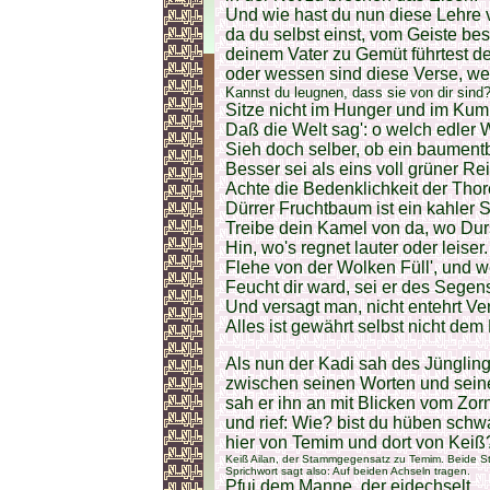
Und wie hast du nun diese Lehre 
da du selbst einst, vom Geiste be
deinem Vater zu Gemüt führtest 
oder wessen sind diese Verse, w
Kannst du leugnen, dass sie von dir sind
Sitze nicht im Hunger und im Kumm
Daß die Welt sag': o welch edler 
Sieh doch selber, ob ein baument
Besser sei als eins voll grüner Rei
Achte die Bedenklichkeit der Thor
Dürrer Fruchtbaum ist ein kahler S
Treibe dein Kamel von da, wo Durs
Hin, wo's regnet lauter oder leiser.
Flehe von der Wolken Füll', und 
Feucht dir ward, sei er des Segens
Und versagt man, nicht entehrt Ve
Alles ist gewährt selbst nicht dem 
Als nun der Kadi sah des Jüngling
zwischen seinen Worten und sein
sah er ihn an mit Blicken vom Zor
und rief: Wie? bist du hüben sch
hier von Temim und dort von Keiß
Keiß Ailan, der Stammgegensatz zu Temim. Beide Stä
Sprichwort sagt also: Auf beiden Achseln tragen.
Pfui dem Manne, der eidechselt,