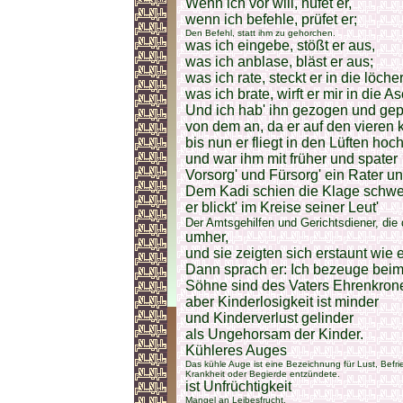
Wenn ich vor will, hüfet er,
wenn ich befehle, prüfet er;
Den Befehl, statt ihm zu gehorchen.
was ich eingebe, stößt er aus,
was ich anblase, bläst er aus;
was ich rate, steckt er in die löche
was ich brate, wirft er mir in die A
Und ich hab' ihn gezogen und gep
von dem an, da er auf den vieren 
bis nun er fliegt in den Lüften hoch
und war ihm mit früher und spater
Vorsorg' und Fürsorg' ein Rater un
Dem Kadi schien die Klage schwe
er blickt' im Kreise seiner Leut'
Der Amtsgehilfen und Gerichtsdiener, di
umher,
und sie zeigten sich erstaunt wie e
Dann sprach er: Ich bezeuge bei
Söhne sind des Vaters Ehrenkron
aber Kinderlosigkeit ist minder
und Kinderverlust gelinder
als Ungehorsam der Kinder.
Kühleres Auges
Das kühle Auge ist eine Bezeichnung für Lust, Bef
Krankheit oder Begierde entzündete.
ist Unfrüchtigkeit
Mangel an Leibesfrucht.