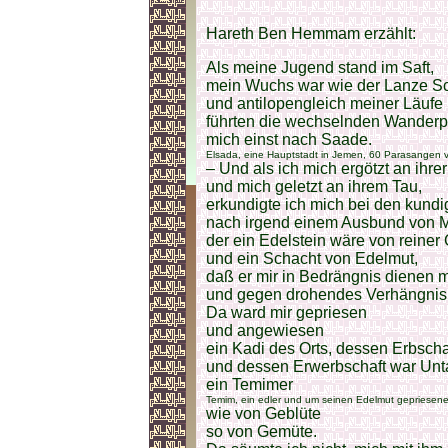
Hareth Ben Hemmam erzählt:
Als meine Jugend stand im Saft,
mein Wuchs war wie der Lanze Sc
und antilopengleich meiner Läufe 
führten die wechselnden Wanderp
mich einst nach Saade.
Elsada, eine Hauptstadt in Jemen, 60 Parasangen 
– Und als ich mich ergötzt an ihre
und mich geletzt an ihrem Tau,
erkundigte ich mich bei den kund
nach irgend einem Ausbund von 
der ein Edelstein wäre von reiner 
und ein Schacht von Edelmut,
daß er mir in Bedrängnis dienen 
und gegen drohendes Verhängnis
Da ward mir gepriesen
und angewiesen
ein Kadi des Orts, dessen Erbscha
und dessen Erwerbschaft war Unt
ein Temimer
Temim, ein edler und um seinen Edelmut gepriesene
wie von Geblüte
so von Gemüte.