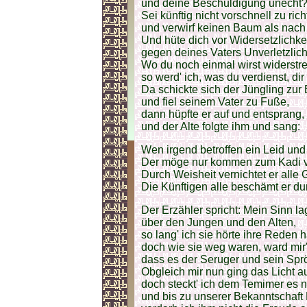
und deine Beschuldigung unecht
Sei künftig nicht vorschnell zu ri
und verwirf keinen Baum als nach
Und hüte dich vor Widersetzlichke
gegen deines Vaters Unverletzlich
Wo du noch einmal wirst widerstr
so werd' ich, was du verdienst, di
Da schickte sich der Jüngling zur
und fiel seinem Vater zu Fuße,
dann hüpfte er auf und entsprang,
und der Alte folgte ihm und sang:
Wen irgend betroffen ein Leid und
Der möge nur kommen zum Kadi 
Durch Weisheit vernichtet er alle
Die Künftigen alle beschämt er d
Der Erzähler spricht: Mein Sinn la
über den Jungen und den Alten,
so lang' ich sie hörte ihre Reden h
doch wie sie weg waren, ward mir's
dass es der Seruger und sein Sprö
Obgleich mir nun ging das Licht au
doch steckt' ich dem Temimer es ni
und bis zu unserer Bekanntschaft