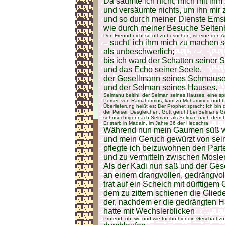
Da säumte ich nicht, mich mit ihm
und versäumte nichts, um ihn mir 
und so durch meiner Dienste Emsi
wie durch meiner Besuche Selten
Den Freund nicht so oft zu besuchen, ist eine den 
– sucht' ich ihm mich zu machen s
als unbeschwerlich;
bis ich ward der Schatten seiner 
und das Echo seiner Seele,
der Gesellmann seines Schmaus
und der Selman seines Hauses.
Selmanu beitihi, der Selman seines Hauses, eine spr
Perser, von Ramahormus, kam zu Mohammed und beke
Überlieferung heißt es: Der Prophet sprach: Ich bi
der Perser. Desgleichen: Gott geruht bei Selmans G
sehnsüchtiger nach Selman, als Selman nach dem P
Er starb in Madain, im Jahre 36 der Hedschra.
Während nun mein Gaumen süß w
und mein Geruch gewürzt von se
pflegte ich beizuwohnen den Part
und zu vermitteln zwischen Mosle
Als der Kadi nun saß und der Gesc
an einem drangvollen, gedrängvol
trat auf ein Scheich mit dürftigem 
dem zu zittern schienen die Gliede
der, nachdem er die gedrängten 
hatte mit Wechslerblicken
Prüfend, ob, wo und wie für ihn hier ein Geschäft z