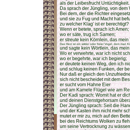
als der Leibesfrucht Untüchtigkeit.
Da sprach der Jüngling, von dem W
Bei dem, der die Richter eingesetz
und sie zu Fug und Macht hat befu
zu welcher Klag' ist er berechtigt?
Wenn er betete, sprach ich Amen;
wo er säte, trug ich Samen;
er streute kein Körnlein, das mein 
Das Herz ist ein wilder oder freier Vogel, dem man K
und sagte kein Wörtlein, das mein 
Wo er verwehrte, war ich nicht sch
wo er begehrte, war ich begierig;
er deutete keinen Weg, den ich nic
und schlug keinen Funken, der bei 
Nur daß er gleich den Unzufriedn
sich nicht bescheidet mit dem Be
er sucht vom Hahne Eier
und am Kamele Flügel wie am Rei
Der Kadi sprach: Womit hat er dic
und deinen Dienstgehorsam über
Der Jüngling sprach: Seit die Hand
und der Kasten ihm nicht mehr sch
mutet er mir zu, mich auf den Bette
bei des Reichtums Wolken zu fle
um seine Vertrocknung zu wässer