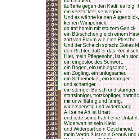
durchlaufen,
äußerte gegen den Kadi, es folg' 
ein verstockter, verwegner.
Und es währte keinen Augenblick,
keinen Wimpernick,
da trat herein mit stolzem Genick
ein Bürschchen gleich einem Hirs
zart von Flaum wie eine Pfirsche.
Und der Scheich sprach: Gottes M
den Richter, daß er das Recht sch
Hier, mein Pflegesohn, ist ein stöc
ein eingestocktes Schwert,
ein Bogen, ein unbiegsamer,
ein Zögling, ein unfügsamer,
ein Schreibekiel, ein knarriger
und scharriger,
ein störriger Bursch und starriger,
starrsinniger, trotzköpfiger, hartnäc
mir unwillfährig und fahrig,
widerspenstig und widerhaarig.
All seine Art ist Unart
und jede seine Fahrt eine Unfahrt;
Widerwart ist sein Kleid
und Widerpart sein Geschmeid,
mein Verdruß ist sein Genuß und 