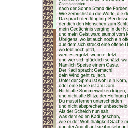
Chamäleonisiert.
nach der Sonne Stand die Farben
Wie zerbrichst du die Worte, die d
Da sprach der Jüngling: Bei dess
der dich den Menschen zum Schlü
mein Gedächtnis verging in der No
und mein Geist ward stumpf vom M
Übrigens, wo ist auch noch ein of
aus dem sich streckt eine offene 
wo lebt noch jetzt,
wen es ergötzt, wenn er letzt,
und wer sich glücklich schätzt, wa
Nämlich Speise einem Gaste.
Der Kadi sprach: Gemach!
dein Wind geht zu jach.
Unter der Spreu ist wohl ein Korn,
oder eine Rose ist am Dorn.
Nicht alle Sommerwolken trügen,
und nicht alle Blitze der Hoffnung 
Du musst lernen unterscheiden
und nicht absprechen unbescheid
Als der Scheich nun sah,
was dem edlen Kadi geschah,
wie er der Wohlthätigkeit Sache mit
und der Angriff auf sie ihn sehr bel