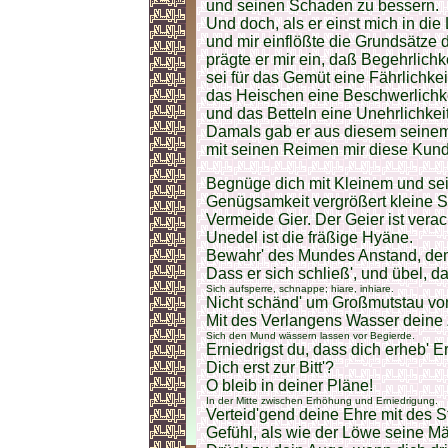
und seinen Schaden zu bessern.
Und doch, als er einst mich in di
und mir einflößte die Grundsätze d
prägte er mir ein, daß Begehrlichk
sei für das Gemüt eine Fährlichkei
das Heischen eine Beschwerlichk
und das Betteln eine Unehrlichkeit
Damals gab er aus diesem sein
mit seinen Reimen mir diese Kund
Begnüge dich mit Kleinem und sei
Genügsamkeit vergrößert kleine 
Vermeide Gier. Der Geier ist verac
Unedel ist die fräßige Hyäne.
Bewahr' des Mundes Anstand, dem
Dass er sich schließ', und übel, d
Sich aufsperre, schnappe; hiare, inhiare.
Nicht schänd' um Großmutstau v
Mit des Verlangens Wasser deine
Sich den Mund wässern lassen vor Begierde.
Erniedrigst du, dass dich erheb' E
Dich erst zur Bitt'?
O bleib in deiner Pläne!
In der Mitte zwischen Erhöhung und Erniedrigung.
Verteid'gend deine Ehre mit des S
Gefühl, als wie der Löwe seine M