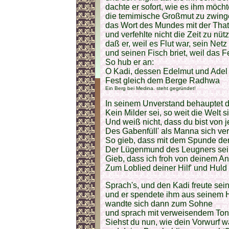
dachte er sofort, wie es ihm möcht
die temimische Großmut zu zwing
das Wort des Mundes mit der That
und verfehlte nicht die Zeit zu nüt
daß er, weil es Flut war, sein Net
und seinen Fisch briet, weil das F
So hub er an:
O Kadi, dessen Edelmut und Adel
Fest gleich dem Berge Radhwa
Ein Berg bei Medina. steht gegründet!
In seinem Unverstand behauptet d
Kein Milder sei, so weit die Welt s
Und weiß nicht, dass du bist von
Des Gabenfüll' als Manna sich ve
So gieb, dass mit dem Spunde d
Der Lügenmund des Leugners sei
Gieb, dass ich froh von deinem Ant
Zum Loblied deiner Hilf' und Huld
Sprach's, und den Kadi freute sein
und er spendete ihm aus seinem H
wandte sich dann zum Sohne
und sprach mit verweisendem Ton
Siehst du nun, wie dein Vorwurf w