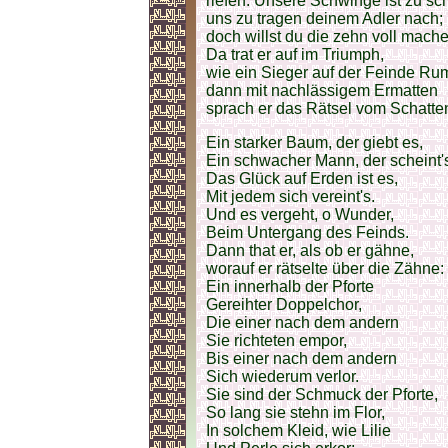
riefen: Unsere Schwinge ist zu s
uns zu tragen deinem Adler nach;
doch willst du die zehn voll mach
Da trat er auf im Triumph,
wie ein Sieger auf der Feinde Rum
dann mit nachlässigem Ermatten
sprach er das Rätsel vom Schatte
Ein starker Baum, der giebt es,
Ein schwacher Mann, der scheint'
Das Glück auf Erden ist es,
Mit jedem sich vereint's.
Und es vergeht, o Wunder,
Beim Untergang des Feinds.
Dann that er, als ob er gähne,
worauf er rätselte über die Zähne:
Ein innerhalb der Pforte
Gereihter Doppelchor,
Die einer nach dem andern
Sie richteten empor,
Bis einer nach dem andern
Sich wiederum verlor.
Sie sind der Schmuck der Pforte,
So lang sie stehn im Flor,
In solchem Kleid, wie Lilie