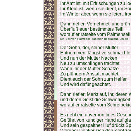
Ihr Amt ist, mit Erfrischungen zu l
Ihr Kleid ist, wenn sie dient, im S
Im Winter aber, wenn sie feiert, tr
Dann rief er: Vernehmet, und grün 
Überfluß euer bestimmtes Teil!
worauf er rätselte vom Palmenseil
Ein Seil von Palmbast, das man gebraucht, um die P
Der Sohn, der, seiner Mutter
Entnommen, längst verschmachtet
Und nun der Mutter Nacken
Neu zu umschlingen trachtet.
Wann ihr der Mutter Schätze
Zu plündern Anstalt machtet,
Dient euch der Sohn zum Helfer
Und wird dafür geachtet.
Dann rief er: Merkt auf, ihr, deren Wi
und deren Geist die Schwierigkeit
worauf er rätselte vom Schreibekie
Es geht ein unvernünftiges Gesch
Geführt von kund'ger Hand auf gla
Und sein gespaltner Huf drückt Sp
Worüber Denker sich den Kopf ze