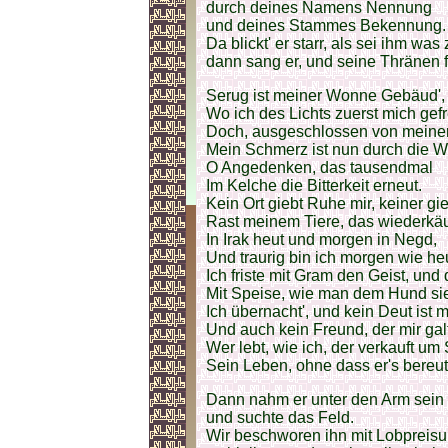
durch deines Namens Nennung
und deines Stammes Bekennung.
Da blickt' er starr, als sei ihm wa
dann sang er, und seine Thränen f
Serug ist meiner Wonne Gebäud',
Wo ich des Lichts zuerst mich gefr
Doch, ausgeschlossen von meiner
Mein Schmerz ist nun durch die We
O Angedenken, das tausendmal
Im Kelche die Bitterkeit erneut.
Kein Ort giebt Ruhe mir, keiner gi
Rast meinem Tiere, das wiederkäu
In Irak heut und morgen in Negd,
Und traurig bin ich morgen wie heu
Ich friste mit Gram den Geist, und
Mit Speise, wie man dem Hund sie
Ich übernacht', und kein Deut ist m
Und auch kein Freund, der mir galt
Wer lebt, wie ich, der verkauft um 
Sein Leben, ohne dass er's bereut
Dann nahm er unter den Arm sein
und suchte das Feld.
Wir beschworen ihn mit Lobpreisu