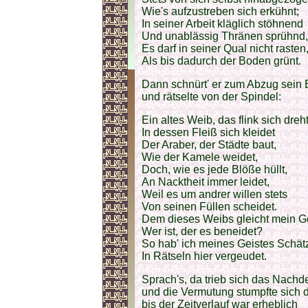
Wie's aufzustreben sich erkühnt;
In seiner Arbeit kläglich stöhnend
Und unablässig Thränen sprühnd,
Es darf in seiner Qual nicht rasten
Als bis dadurch der Boden grünt.
Dann schnürt' er zum Abzug sein
und rätselte von der Spindel:
Ein altes Weib, das flink sich dreht
In dessen Fleiß sich kleidet
Der Araber, der Städte baut,
Wie der Kamele weidet,
Doch, wie es jede Blöße hüllt,
An Nacktheit immer leidet,
Weil es um andrer willen stets
Von seinen Füllen scheidet.
Dem dieses Weibs gleicht mein G
Wer ist, der es beneidet?
So hab' ich meines Geistes Schätz
In Rätseln hier vergeudet.
Sprach's, da trieb sich das Nach
und die Vermutung stumpfte sich 
bis der Zeitverlauf war erheblich