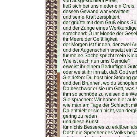
von ausgesuchtem Preis,
ließ sich bei uns nieder ein Greis,
dessen Gewand war verwittert
und seine Kraft zersplittert;
der grüßte mit dem Gruß eines 
und der Zunge eines Wortkundige
sprechend: O ihr Monde der Gesell
ihr Meere der Gefälligkeit.
der Morgen ist für den, der zwei Au
und der Augenschein ersetzt ein 
für meine Sache spricht mein Kle
Wie ist euch nun ums Gemüte?
erweist ihr einem Bedürftigen Güt
oder weist ihr ihn ab, daß Gott ve
Sie riefen: Du hast hier Störung g
und den Brunnen, wo du schöpfen 
Da beschwor er sie um Gott, was 
ihm so schnöde zu weisen die W
Sie sprachen: Wir haben hier aufei
wie man am Tage der Schlacht mit
Da enthielt er sich nicht, von der
gering zu reden
und diese Kunst
für nichts Besseres zu erklären al
Doch die Sprecher des Volks bega