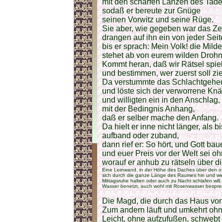
mit den scharfen Lanzen des Tade
sodaß er bereute zur Gnüge
seinen Vorwitz und seine Rüge.
Sie aber, wie gegeben war das Ze
drangen auf ihn ein von jeder Seit
bis er sprach: Mein Volk! die Mild
stehet ab von eurem wilden Drohn
Kommt heran, daß wir Rätsel spie
und bestimmen, wer zuerst soll zie
Da verstummte das Schlachtgehe
und löste sich der verworrene Kn
und willigten ein in den Anschlag,
mit der Bedingnis Anhang,
daß er selber mache den Anfang.
Da hielt er inne nicht länger, als
aufband oder zuband,
dann rief er: So hört, und Gott b
und euer Preis vor der Welt sei o
worauf er anhub zu rätseln über d
Eine Leinwand, in der Höhe des Daches über den o
sich durch die ganze Länge des Raumes hin und wi
Mittagsruhe halten oder auch zu Nacht schlafen will.
Wasser benetzt, auch wohl mit Rosenwasser bespre
Die Magd, die durch das Haus vo
Zum andern läuft und umkehrt oh
Leicht, ohne aufzufußen, schwebt 