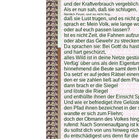
und der Kraftverbrauch vergeblich
Als er nun sah, daß sie schlugen,
Nämlich Feuer. und es nicht fing,
daß sie Lust trugen, und es nicht 
sprach er: Mein Volk, wie lange wo
oder auf euch passen lassen?
Ist es nicht Zeit, die Fahnen aufzu
oder aber das Gewehr zu strecke
Da sprachen sie: Bei Gott! du hast
und hart geschürzt,
alles Wild ist in deine Netze gestür
Verfüg' über uns als dein Eigentu
hinnehmend die Beute samt dem
Da setzt' er auf jedes Rätsel einen
den er sie zahlen ließ auf dem Pla
dann brach er die Siegel
und löste die Riegel
und enthüllte ihnen der Einsicht S
Und wie er befriediget ihre Gelüst
den Pfad ihnen bezeichnet in der
wandte er sich zum Fliehn;
doch der Obmann des Volkes hing 
rufend: Nach Sonnenaufgang ist k
du sollst dich von uns hinweg nich
du entschädigest uns denn für di