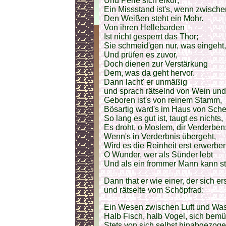
Und Perle sich erkor;
Ein Missstand ist's, wenn zwische
Den Weißen steht ein Mohr.
Von ihren Hellebarden
Ist nicht gesperrt das Thor;
Sie schmeid'gen nur, was eingeht,
Und prüfen es zuvor,
Doch dienen zur Verstärkung
Dem, was da geht hervor.
Dann lacht' er unmäßig
und sprach rätselnd von Wein und
Geboren ist's von reinem Stamm,
Bösartig ward's im Haus von Sche
So lang es gut ist, taugt es nichts,
Es droht, o Moslem, dir Verderben
Wenn's in Verderbnis übergeht,
Wird es die Reinheit erst erwerben
O Wunder, wer als Sünder lebt
Und als ein frommer Mann kann st
Dann that er wie einer, der sich er
und rätselte vom Schöpfrad:
Ein Wesen zwischen Luft und Was
Halb Fisch, halb Vogel, sich bem
Stets von sich selbst hinabgezoge