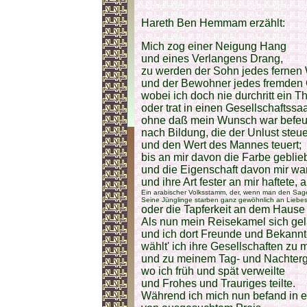
Hareth Ben Hemmam erzählt:
Mich zog einer Neigung Hang
und eines Verlangens Drang,
zu werden der Sohn jedes ferne
und der Bewohner jedes fremden
wobei ich doch nie durchritt ein Th
oder trat in einen Gesellschaftssaa
ohne daß mein Wunsch war befeu
nach Bildung, die der Unlust steue
und den Wert des Mannes teuert;
bis an mir davon die Farbe geblie
und die Eigenschaft davon mir wa
und ihre Art fester an mir haftete
Ein arabischer Volksstamm, der, wenn man den Sage
Seine Jünglinge starben ganz gewöhnlich an Liebes
oder die Tapferkeit an dem Hause
Als nun mein Reisekamel sich gel
und ich dort Freunde und Bekann
wählt' ich ihre Gesellschaften zu
und zu meinem Tag- und Nachterg
wo ich früh und spät verweilte
und Frohes und Trauriges teilte.
Während ich mich nun befand in 