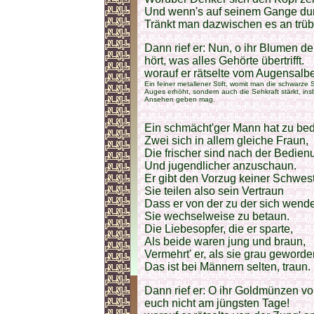
Und wenn's auf seinem Gange durs
Tränkt man dazwischen es an trü
Dann rief er: Nun, o ihr Blumen der
hört, was alles Gehörte übertrifft.
worauf er rätselte vom Augensalbes
Ein feiner metallener Stift, womit man die schwarze
Auges erhöht, sondern auch die Sehkraft stärkt, in
Ansehen geben mag.
Ein schmächt'ger Mann hat zu be
Zwei sich in allem gleiche Fraun,
Die frischer sind nach der Bedien
Und jugendlicher anzuschaun.
Er gibt den Vorzug keiner Schwes
Sie teilen also sein Vertraun
Dass er von der zu der sich wende
Sie wechselweise zu betaun.
Die Liebesopfer, die er sparte,
Als beide waren jung und braun,
Vermehrt' er, als sie grau geworde
Das ist bei Männern selten, traun.
Dann rief er: O ihr Goldmünzen vo
euch nicht am jüngsten Tage!