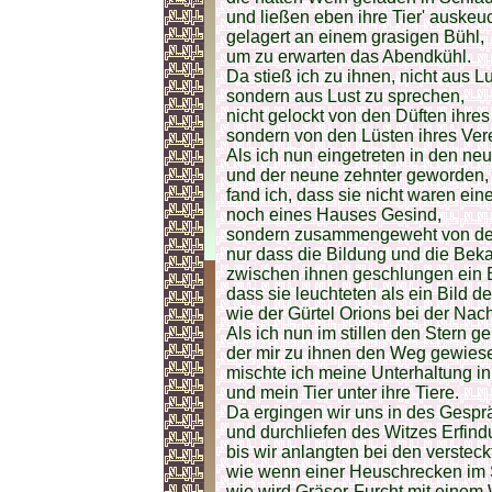
und ließen eben ihre Tier' auskeu
gelagert an einem grasigen Bühl,
um zu erwarten das Abendkühl.
Da stieß ich zu ihnen, nicht aus L
sondern aus Lust zu sprechen,
nicht gelockt von den Düften ihre
sondern von den Lüsten ihres Ver
Als ich nun eingetreten in den ne
und der neune zehnter geworden,
fand ich, dass sie nicht waren eine
noch eines Hauses Gesind,
sondern zusammengeweht von des
nur dass die Bildung und die Beka
zwischen ihnen geschlungen ein 
dass sie leuchteten als ein Bild de
wie der Gürtel Orions bei der Nach
Als ich nun im stillen den Stern g
der mir zu ihnen den Weg gewies
mischte ich meine Unterhaltung in
und mein Tier unter ihre Tiere.
Da ergingen wir uns in des Gesp
und durchliefen des Witzes Erfin
bis wir anlangten bei den verstec
wie wenn einer Heuschrecken im Si
wie wird Gräser-Furcht mit einem