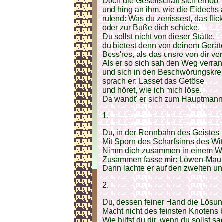
Doch die Gesellschaft sich erhob
und hing an ihm, wie die Eidech
rufend: Was du zerrissest, das flic
oder zur Buße dich schicke.
Du sollst nicht von dieser Stätte,
du bietest denn von deinem Gerät
Bess'res, als das unsre von dir v
Als er so sich sah den Weg verran
und sich in den Beschwörungskre
sprach er: Lasset das Getöse
und höret, wie ich mich löse.
Da wandt' er sich zum Hauptmann 
1.
Du, in der Rennbahn des Geistes
Mit Sporn des Scharfsinns des Wi
Nimm dich zusammen in einem W
Zusammen fasse mir: Löwen-Maul
Dann lachte er auf den zweiten un
2.
Du, dessen feiner Hand die Lösu
Macht nicht des feinsten Knotens 
Wie hilfst du dir, wenn du sollst s