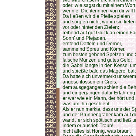
oder: wie sagst du mit einem Wor
wenn er Dichterinnen von dir will 
Da ließen wir die Pfeile spielen
und sorgten nicht, wohin sie fielen
vor oder hinter den Zielen;
reihend auf gut Glück an einen F
Sonn' und Plejaden,
erntend Datteln und Dörner,
sammelnd Spreu und Körner,
zum besten gebend Spelzen und S
falsche Münzen und gutes Geld:
die Gabel langte in den Kessel um
und spießte bald das Magere, bald
Da hatte sich unvermerkt unserem
angeschlossen ein Greis,
dem ausgegangen schien die Be
und eingegangen dafür Erfahrung
er war wie ein Mann, der hört und 
was um ihn geschieht.
Als er nun merkte, dass uns der S
und der Brunnengräber kam auf d
wandt' er sich spöttisch und ließ 
indem er ausrief: Traun!
nicht alles ist Honig, was braun.