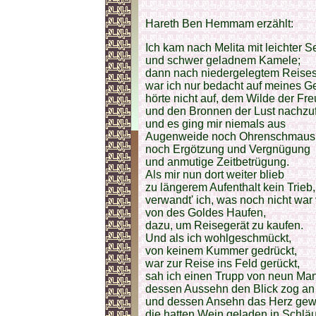
Hareth Ben Hemmam erzählt:
Ich kam nach Melita mit leichter S
und schwer geladnem Kamele;
dann nach niedergelegtem Reise
war ich nur bedacht auf meines G
hörte nicht auf, dem Wilde der F
und den Bronnen der Lust nachzu
und es ging mir niemals aus
Augenweide noch Ohrenschmaus
noch Ergötzung und Vergnügung
und anmutige Zeitbetrügung.
Als mir nun dort weiter blieb
zu längerem Aufenthalt kein Trieb,
verwandt' ich, was noch nicht war
von des Goldes Haufen,
dazu, um Reisegerät zu kaufen.
Und als ich wohlgeschmückt,
von keinem Kummer gedrückt,
war zur Reise ins Feld gerückt,
sah ich einen Trupp von neun Ma
dessen Aussehn den Blick zog an
und dessen Ansehn das Herz gew
die hatten Wein geladen in Schlä