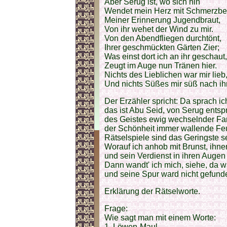
Aber Serug ist, wo sich hin
Wendet mein Herz mit Schmerzbeg
Meiner Erinnerung Jugendbraut,
Von ihr wehet der Wind zu mir.
Von den Abendfliegen durchtönt,
Ihrer geschmückten Gärten Zier;
Was einst dort ich an ihr geschaut,
Zeugt im Auge nun Tränen hier.
Nichts des Lieblichen war mir lieb
Und nichts Süßes mir süß nach ihr
Der Erzähler spricht: Da sprach i
das ist Abu Seid, von Serug entsp
des Geistes ewig wechselnder Fa
der Schönheit immer wallende Fe
Rätselspiele sind das Geringste s
Worauf ich anhob mit Brunst, ihn
und sein Verdienst in ihren Augen
Dann wandt' ich mich, siehe, da 
und seine Spur ward nicht gefund
Erklärung der Rätselworte.
Frage:
Wie sagt man mit einem Worte:
1. Löwen-Maul