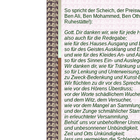
So spricht der Scheich, der Pre
Ben Ali, Ben Mohammed, Ben Othma
Ruhestätte!):
Gott. Dir danken wir, wie für jede 
also auch für die Redegabe;
wie für des Hauses Ausgang und 
so für des Geistes Ausklang und E
und wie für des Kleides An- und 
so für des Sinnes Ein- und Ausleg
Wir danken dir, wie für Tränkung 
so für Lenkung und Unterweisung
zu Zweck-Bedenkung und Kunst-B
Wir flüchten zu dir vor des Sprech
wie vor des Hörens Überdruss;
vor der Worte schädlichem Wuche
und dem Witz, dem Versucher,
wie vor dem Mangel an Sammlun
und der Zunge schmählicher Sta
in erleuchteter Versammlung.
Behüt' uns vor unbeholfener Unmü
und unbesonnener Unbündigkeit,
Zeit und Orts Unkündigkeit;
lass uns vermeiden die Schlappheit