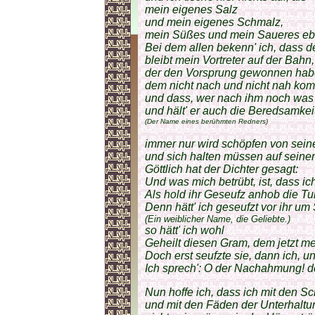
mein eigenes Salz
und mein eigenes Schmalz,
mein Süßes und mein Saueres ebe
Bei dem allen bekenn' ich, dass
bleibt mein Vortreter auf der Bahn,
der den Vorsprung gewonnen habe
dem nicht nach und nicht nah kom
und dass, wer nach ihm noch was 
und hält' er auch die Beredsamke
(Der Name eines berühmten Redners)
immer nur wird schöpfen von sein
und sich halten müssen auf seine
Göttlich hat der Dichter gesagt:
Und was mich betrübt, ist, dass i
Als hold ihr Geseufz anhob die Tu
Denn hätt' ich geseufzt vor ihr um
(Ein weiblicher Name, die Geliebte.)
so hätt' ich wohl
Geheilt diesen Gram, dem jetzt m
Doch erst seufzte sie, dann ich, 
Ich sprech': O der Nachahmung! de
Nun hoffe ich, dass ich mit den Sc
und mit den Fäden der Unterhaltu