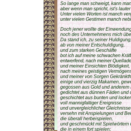
So lange man schweigt, kann man 
aber wenn man spricht, ist's lauter
Unter vielen Worten ist manch ver
unter vielen Gestirnen manch nebl
Doch jener wollte der Einwendun
noch des Unternehmens mich übe
Da stand ich, zu seiner Huldigung
ab von meiner Entschuldigung,
und zum starken Geschäfte
bot ich auf meine schwachen Kräft
entwerfend, nach meiner Quellade
und meiner Einsichten Blödigkeit,
nach meines geistigen Vermögens
und meiner von Sorgen Gekränkthe
einige und vierzig Makamen, gewe
gegossen aus Gold und anderem 
gedichtet aus dünnen Fäden und d
geschichtet aus bunten und locke
voll mannigfaltiger Ereignisse
und unvergleichlicher Gleichnisse
versehn mit Anspielungen und Bei
die überall herbeispielen,
und geschmückt mit Spielwörtern 
die in einem fort spielen;