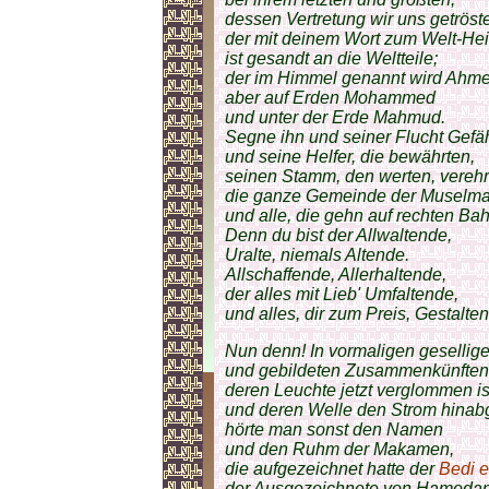
dessen Vertretung wir uns getröst
der mit deinem Wort zum Welt-Hei
ist gesandt an die Weltteile;
der im Himmel genannt wird Ahme
aber auf Erden Mohammed
und unter der Erde Mahmud.
Segne ihn und seiner Flucht Gefä
und seine Helfer, die bewährten,
seinen Stamm, den werten, verehr
die ganze Gemeinde der Muselm
und alle, die gehn auf rechten Ba
Denn du bist der Allwaltende,
Uralte, niemals Altende.
Allschaffende, Allerhaltende,
der alles mit Lieb' Umfaltende,
und alles, dir zum Preis, Gestalte
Nun denn! In vormaligen gesellig
und gebildeten Zusammenkünften
deren Leuchte jetzt verglommen is
und deren Welle den Strom hina
hörte man sonst den Namen
und den Ruhm der Makamen,
die aufgezeichnet hatte der
Bedi 
der Ausgezeichnete von Hamedan,