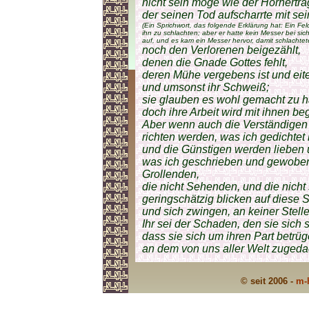
nicht sein möge wie der Hörnerträ
der seinen Tod aufscharrte mit sei
(Ein Sprichwort, das folgende Erklärung hat: Ein Fe
ihn zu schlachten; aber er hatte kein Messer bei si
auf, und es kam ein Messer hervor, damit schlachtete
noch den Verlorenen beigezählt,
denen die Gnade Gottes fehlt,
deren Mühe vergebens ist und eitel
und umsonst ihr Schweiß;
sie glauben es wohl gemacht zu 
doch ihre Arbeit wird mit ihnen be
Aber wenn auch die Verständigen 
richten werden, was ich gedichtet
und die Günstigen werden lieben 
was ich geschrieben und gewoben
Grollenden,
die nicht Sehenden, und die nich
geringschätzig blicken auf diese
und sich zwingen, an keiner Stelle
Ihr sei der Schaden, den sie sich 
dass sie sich um ihren Part betrü
an dem von uns aller Welt zuged
© seit 2006 -
m-