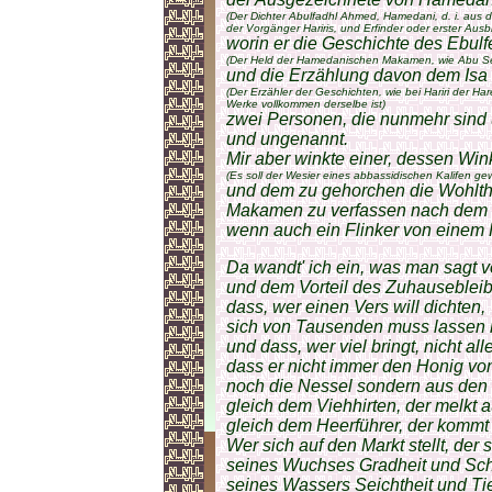
(Der Dichter Abulfadhl Ahmed, Hamedani, d. i. aus 
der Vorgänger Hariris, und Erfinder oder erster Ausbi
worin er die Geschichte des Ebulf
(Der Held der Hamedanischen Makamen, wie Abu Sei
und die Erzählung davon dem Isa
(Der Erzähler der Geschichten, wie bei Hariri der H
Werke vollkommen derselbe ist)
zwei Personen, die nunmehr sind
und ungenannt.
Mir aber winkte einer, dessen Wink
(Es soll der Wesier eines abbassidischen Kalifen ge
und dem zu gehorchen die Wohlthat
Makamen zu verfassen nach dem V
wenn auch ein Flinker von einem H
Da wandt' ich ein, was man sagt 
und dem Vorteil des Zuhauseblei
dass, wer einen Vers will dichten,
sich von Tausenden muss lassen r
und dass, wer viel bringt, nicht al
dass er nicht immer den Honig vo
noch die Nessel sondern aus den
gleich dem Viehhirten, der melkt 
gleich dem Heerführer, der kommt
Wer sich auf den Markt stellt, der 
seines Wuchses Gradheit und Sch
seines Wassers Seichtheit und Tie