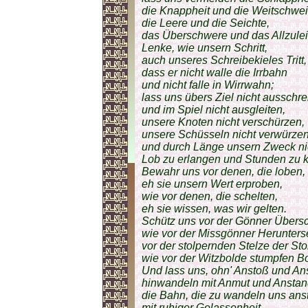
die Knappheit und die Weitschweif
die Leere und die Seichte,
das Überschwere und das Allzulei
Lenke, wie unsern Schritt,
auch unseres Schreibekieles Tritt,
dass er nicht walle die Irrbahn
und nicht falle in Wirrwahn;
lass uns übers Ziel nicht ausschre
und im Spiel nicht ausgleiten,
unsere Knoten nicht verschürzen,
unsere Schüsseln nicht verwürze
und durch Länge unsern Zweck nic
Lob zu erlangen und Stunden zu k
Bewahr uns vor denen, die loben,
eh sie unsern Wert erproben,
wie vor denen, die schelten,
eh sie wissen, was wir gelten.
Schütz uns vor der Gönner Übers
wie vor der Missgönner Herunters
vor der stolpernden Stelze der Sto
wie vor der Witzbolde stumpfen B
Und lass uns, ohn' Anstoß und An
hinwandeln mit Anmut und Ansta
die Bahn, die zu wandeln uns ans
mit ruhiger Gelassenheit,