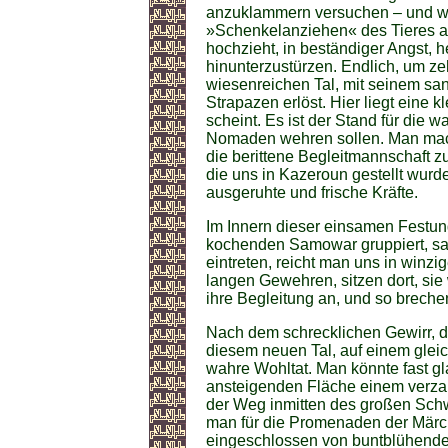
anzuklammern versuchen – und w
»Schenkelanziehen« des Tieres au
hochzieht, in beständiger Angst, 
hinunterzustürzen. Endlich, um z
wiesenreichen Tal, mit seinem sa
Strapazen erlöst. Hier liegt eine k
scheint. Es ist der Stand für di
Nomaden wehren sollen. Man macht 
die berittene Begleitmannschaft zu
die uns in Kazeroun gestellt wurd
ausgeruhte und frische Kräfte.
Im Innern dieser einsamen Festun
kochenden Samowar gruppiert, sa
eintreten, reicht man uns in winzi
langen Gewehren, sitzen dort, sie
ihre Begleitung an, und so breche
Nach dem schrecklichen Gewirr, de
diesem neuen Tal, auf einem gle
wahre Wohltat. Man könnte fast gl
ansteigenden Fläche einem verzau
der Weg inmitten des großen Schwe
man für die Promenaden der Märch
eingeschlossen von buntblühende