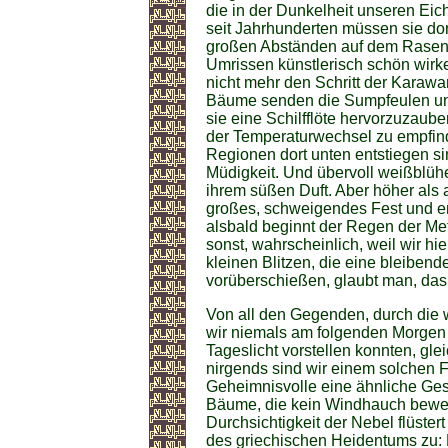
die in der Dunkelheit unseren Eic
seit Jahrhunderten müssen sie do
großen Abständen auf dem Rasen, 
Umrissen künstlerisch schön wirk
nicht mehr den Schritt der Karawan
Bäume senden die Sumpfeulen uns
sie eine Schilfflöte hervorzuzauber
der Temperaturwechsel zu empfind
Regionen dort unten entstiegen sin
Müdigkeit. Und übervoll weißblüh
ihrem süßen Duft. Aber höher als a
großes, schweigendes Fest und ent
alsbald beginnt der Regen der Met
sonst, wahrscheinlich, weil wir h
kleinen Blitzen, die eine bleiben
vorüberschießen, glaubt man, das
Von all den Gegenden, durch die wi
wir niemals am folgenden Morgen 
Tageslicht vorstellen konnten, gle
nirgends sind wir einem solchen 
Geheimnisvolle eine ähnliche Ges
Bäume, die kein Windhauch beweg
Durchsichtigkeit der Nebel flüster
des griechischen Heidentums zu: 