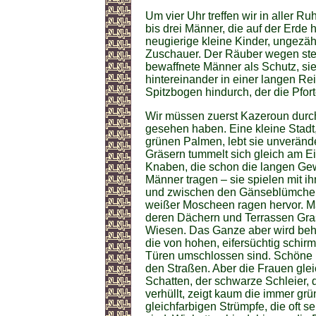
Um vier Uhr treffen wir in aller 
bis drei Männer, die auf der Erde 
neugierige kleine Kinder, ungezäh
Zuschauer. Der Räuber wegen stel
bewaffnete Männer als Schutz, sie
hintereinander in einer langen Re
Spitzbogen hindurch, der die Pfor
Wir müssen zuerst Kazeroun durch
gesehen haben. Eine kleine Stadt
grünen Palmen, lebt sie unveränd
Gräsern tummelt sich gleich am E
Knaben, die schon die langen G
Männer tragen – sie spielen mit i
und zwischen den Gänseblümchen
weißer Moscheen ragen hervor. Ma
deren Dächern und Terrassen Gra
Wiesen. Das Ganze aber wird beh
die von hohen, eifersüchtig schir
Türen umschlossen sind. Schöne b
den Straßen. Aber die Frauen glei
Schatten, der schwarze Schleier, 
verhüllt, zeigt kaum die immer gr
gleichfarbigen Strümpfe, die oft 