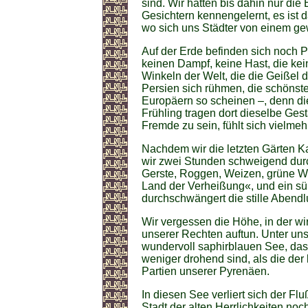
sind. Wir hatten bis dahin nur die
Gesichtern kennengelernt, es ist d
wo sich uns Städter von einem ge
Auf der Erde befinden sich noch P
keinen Dampf, keine Hast, die ke
Winkeln der Welt, die die Geißel d
Persien sich rühmen, die schönste
Europäern so scheinen –, denn di
Frühling tragen dort dieselbe Gest
Fremde zu sein, fühlt sich vielmeh
Nachdem wir die letzten Gärten K
wir zwei Stunden schweigend durc
Gerste, Roggen, Weizen, grüne Wei
Land der Verheißung«, und ein sü
durchschwängert die stille Abendluft
Wir vergessen die Höhe, in der wir
unserer Rechten auftun. Unter uns
wundervoll saphirblauen See, das
weniger drohend sind, als die der 
Partien unserer Pyrenäen.
In diesen See verliert sich der Fl
Stadt der alten Herrlichkeiten no