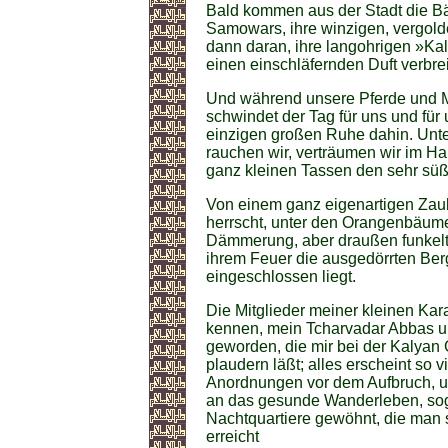
Bald kommen aus der Stadt die Bäc
Samowars, ihre winzigen, vergold
dann daran, ihre langohrigen »Ka
einen einschläfernden Duft verbrei
Und während unsere Pferde und Ma
schwindet der Tag für uns und für 
einzigen großen Ruhe dahin. Unt
rauchen wir, verträumen wir im Hal
ganz kleinen Tassen den sehr süße
Von einem ganz eigenartigen Zaube
herrscht, unter den Orangenbäum
Dämmerung, aber draußen funkelt 
ihrem Feuer die ausgedörrten Be
eingeschlossen liegt.
Die Mitglieder meiner kleinen Kar
kennen, mein Tcharvadar Abbas u
geworden, die mir bei der Kalyan G
plaudern läßt; alles erscheint so v
Anordnungen vor dem Aufbruch, un
an das gesunde Wanderleben, sog
Nachtquartiere gewöhnt, die man st
erreicht