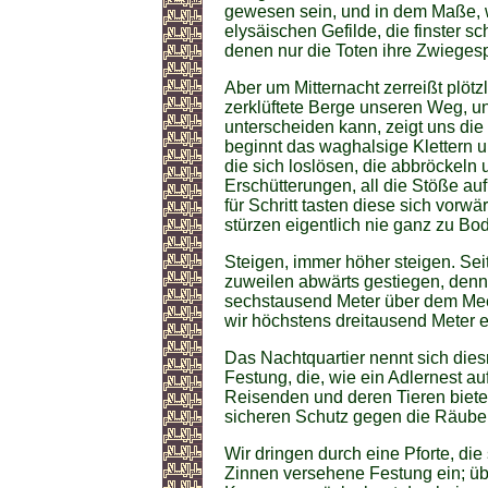
gewesen sein, und in dem Maße, w
elysäischen Gefilde, die finster
denen nur die Toten ihre Zwieges
Aber um Mitternacht zerreißt plöt
zerklüftete Berge unseren Weg, un
unterscheiden kann, zeigt uns die 
beginnt das waghalsige Klettern 
die sich loslösen, die abbröckeln
Erschütterungen, all die Stöße au
für Schritt tasten diese sich vorwär
stürzen eigentlich nie ganz zu Bo
Steigen, immer höher steigen. Sei
zuweilen abwärts gestiegen, denn s
sechstausend Meter über dem Meer
wir höchstens dreitausend Meter e
Das Nachtquartier nennt sich diesm
Festung, die, wie ein Adlernest au
Reisenden und deren Tieren biete
sicheren Schutz gegen die Räuber,
Wir dringen durch eine Pforte, die 
Zinnen versehene Festung ein; übe