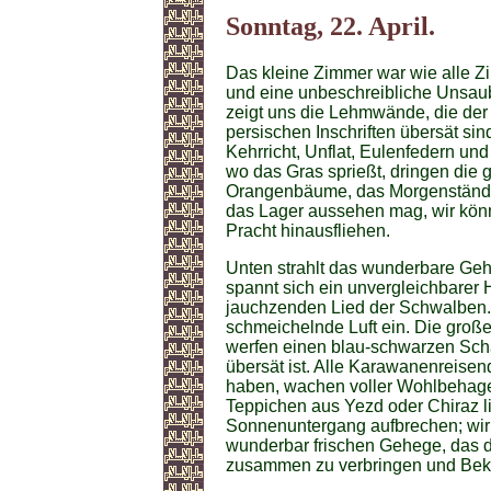
Sonntag, 22. April.
Das kleine Zimmer war wie alle Z
und eine unbeschreibliche Unsaub
zeigt uns die Lehmwände, die der
persischen Inschriften übersät si
Kehrricht, Unflat, Eulenfedern un
wo das Gras sprießt, dringen die 
Orangenbäume, das Morgenständc
das Lager aussehen mag, wir könn
Pracht hinausfliehen.
Unten strahlt das wunderbare Geh
spannt sich ein unvergleichbarer H
jauchzenden Lied der Schwalben. 
schmeichelnde Luft ein. Die gro
werfen einen blau-schwarzen Scha
übersät ist. Alle Karawanenreisen
haben, wachen voller Wohlbehagen
Teppichen aus Yezd oder Chiraz li
Sonnenuntergang aufbrechen; wir 
wunderbar frischen Gehege, das d
zusammen zu verbringen und Bek