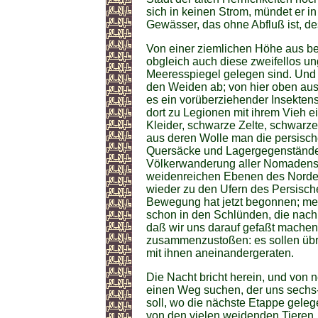
sich in keinen Strom, mündet er in
Gewässer, das ohne Abfluß ist, de
Von einer ziemlichen Höhe aus b
obgleich auch diese zweifellos u
Meeresspiegel gelegen sind. Und 
den Weiden ab; von hier oben au
es ein vorüberziehender Insekten
dort zu Legionen mit ihrem Vieh 
Kleider, schwarze Zelte, schwarz
aus deren Wolle man die persisch
Quersäcke und Lagergegenstände w
Völkerwanderung aller Nomaden
weidenreichen Ebenen des Nordens 
wieder zu den Ufern des Persisch
Bewegung hat jetzt begonnen; mei
schon in den Schlünden, die nach 
daß wir uns darauf gefaßt mache
zusammenzustoßen: es sollen übr
mit ihnen aneinandergeraten.
Die Nacht bricht herein, und von
einen Weg suchen, der uns sechs-
soll, wo die nächste Etappe geleg
von den vielen weidenden Tieren, d