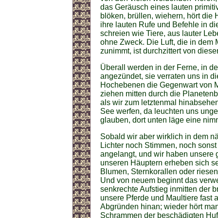
das Geräusch eines lauten primiti
blöken, brüllen, wiehern, hört d
ihre lauten Rufe und Befehle in di
schreien wie Tiere, aus lauter Le
ohne Zweck. Die Luft, die in dem
zunimmt, ist durchzittert von dies
Überall werden in der Ferne, in 
angezündet, sie verraten uns in d
Hochebenen die Gegenwart von Me
ziehen mitten durch die Planete
als wir zum letztenmal hinabsehe
See werfen, da leuchten uns ung
glauben, dort unten läge eine ni
Sobald wir aber wirklich in dem n
Lichter noch Stimmen, noch sonst
angelangt, und wir haben unsere
unseren Häuptern erheben sich sel
Blumen, Sternkorallen oder ries
Und von neuem beginnt das verwege
senkrechte Aufstieg inmitten der
unsere Pferde und Maultiere fast 
Abgründen hinan; wieder hört man
Schrammen der beschädigten Hufe