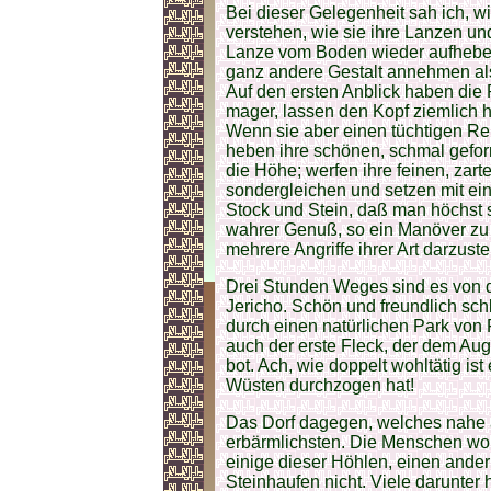
Bei dieser Gelegenheit sah ich, w
verstehen, wie sie ihre Lanzen un
Lanze vom Boden wieder aufheben
ganz andere Gestalt annehmen als 
Auf den ersten Anblick haben die
mager, lassen den Kopf ziemlich 
Wenn sie aber einen tüchtigen Rei
heben ihre schönen, schmal gefor
die Höhe; werfen ihre feinen, zar
sondergleichen und setzen mit ein
Stock und Stein, daß man höchst s
wahrer Genuß, so ein Manöver zu 
mehrere Angriffe ihrer Art darzuste
Drei Stunden Weges sind es von d
Jericho. Schön und freundlich sc
durch einen natürlichen Park von
auch der erste Fleck, der dem Au
bot. Ach, wie doppelt wohltätig is
Wüsten durchzogen hat!
Das Dorf dagegen, welches nahe an
erbärmlichsten. Die Menschen wohn
einige dieser Höhlen, einen ande
Steinhaufen nicht. Viele darunter h