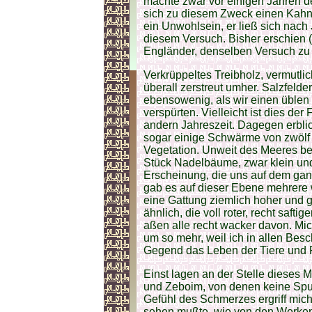
machte zwar vor einigen Jahren de
sich zu diesem Zweck einen Kahn z
ein Unwohlsein, er ließ sich nach
diesem Versuch. Bisher erschien 
Engländer, denselben Versuch zu
Verkrüppeltes Treibholz, vermutl
überall zerstreut umher. Salzfeld
ebensowenig, als wir einen üble
verspürten. Vielleicht ist dies der 
andern Jahreszeit. Dagegen erblic
sogar einige Schwärme von zwölf 
Vegetation. Unweit des Meeres bem
Stück Nadelbäume, zwar klein und
Erscheinung, die uns auf dem g
gab es auf dieser Ebene mehrere
eine Gattung ziemlich hoher und
ähnlich, die voll roter, recht saf
aßen alle recht wacker davon. Mi
um so mehr, weil ich in allen Bes
Gegend das Leben der Tiere und P
Einst lagen an der Stelle dieses
und Zeboim, von denen keine Spur
Gefühl des Schmerzes ergriff mic
sehen mußte, wie von den Werken s