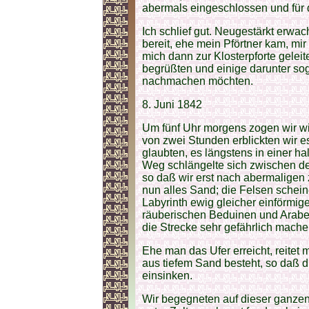
abermals eingeschlossen und für
Ich schlief gut. Neugestärkt erwa
bereit, ehe mein Pförtner kam, m
mich dann zur Klosterpforte gelei
begrüßten und einige darunter sog
nachmachen möchten.
8. Juni 1842
Um fünf Uhr morgens zogen wir wi
von zwei Stunden erblickten wir e
glaubten, es längstens in einer h
Weg schlängelte sich zwischen de
so daß wir erst nach abermaligen 
nun alles Sand; die Felsen schein
Labyrinth ewig gleicher einförmi
räuberischen Beduinen und Araber 
die Strecke sehr gefährlich mache
Ehe man das Ufer erreicht, reitet
aus tiefem Sand besteht, so daß d
einsinken.
Wir begegneten auf dieser ganzen