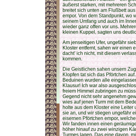
äußerst starken, mit mehreren S
breitet sich unten am Flußbett au
empor. Von dem Standpunkt, wo wi
seinem Umfang und auch im Innern
wieder ganz offen vor uns. Mehrer
kleinen Kuppel, sagten uns deutlic
Am jenseitigen Ufer, ungefähr sie
Kloster entfernt, sahen wir einen 
dacht' ich nicht, mit diesem verl
kommen.
Die Geistlichen sahen unsern Zu
Klopfen tat sich das Pförtchen auf
Beduinen wurden alle eingelassen
Klausur! Ich war also ausgeschlo
freiem Himmel zubringen zu müsse
Gegend nicht sehr angenehm gewe
wies auf jenen Turm mit dem Bede
holte aus dem Kloster eine Leiter 
sie an, und wir stiegen ungefähr 
eisernen Pförtchen empor, welches
Wir fanden innen einen geräumige
höher hinauf zu zwei winzigen Kä
Turmes lagen. Das eine davon, mit