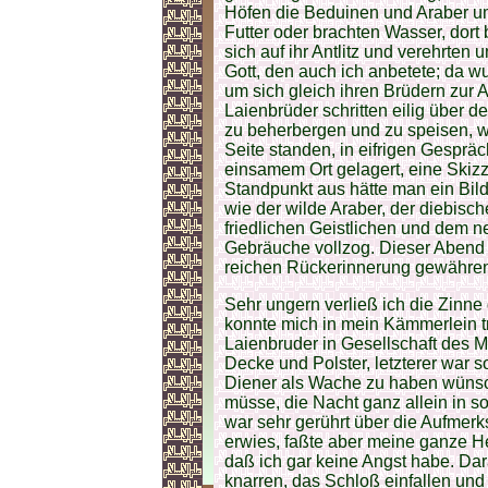
Höfen die Beduinen und Araber um 
Futter oder brachten Wasser, dort 
sich auf ihr Antlitz und verehrte
Gott, den auch ich anbetete; da 
um sich gleich ihren Brüdern zur 
Laienbrüder schritten eilig über d
zu beherbergen und zu speisen, w
Seite standen, in eifrigen Gespräc
einsamem Ort gelagert, eine Skiz
Standpunkt aus hätte man ein Bild 
wie der wilde Araber, der diebis
friedlichen Geistlichen und dem 
Gebräuche vollzog. Dieser Abend
reichen Rückerinnerung gewähre
Sehr ungern verließ ich die Zinne
konnte mich in mein Kämmerlein tr
Laienbruder in Gesellschaft des Mr
Decke und Polster, letzterer war so
Diener als Wache zu haben wünsc
müsse, die Nacht ganz allein in 
war sehr gerührt über die Aufmer
erwies, faßte aber meine ganze H
daß ich gar keine Angst habe. Dara
knarren, das Schloß einfallen und