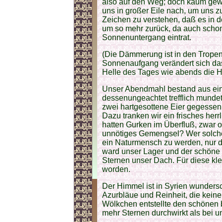
also auf den Weg; doch kaum gewah
uns in großer Eile nach, um uns 
Zeichen zu verstehen, daß es in 
um so mehr zurück, da auch scho
Sonnenuntergang eintrat.
(Die Dämmerung ist in den Tropen
Sonnenaufgang verändert sich das
Helle des Tages wie abends die He
Unser Abendmahl bestand aus ein
dessenungeachtet trefflich munde
zwei hartgesottene Eier gegessen 
Dazu tranken wir ein frisches her
hatten Gurken im Überfluß, zwar o
unnötiges Gemengsel? Wer solche
ein Naturmensch zu werden, nur da
ward unser Lager und der schöne 
Sternen unser Dach. Für diese kl
worden.
Der Himmel ist in Syrien wundersc
Azurbläue und Reinheit, die keine
Wölkchen entstellte den schönen b
mehr Sternen durchwirkt als bei u