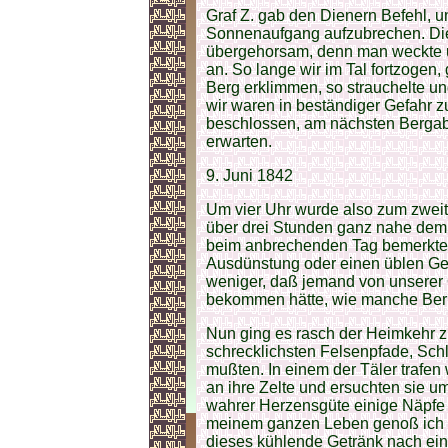
Graf Z. gab den Dienern Befehl, u
Sonnenaufgang aufzubrechen. Di
übergehorsam, denn man weckte un
an. So lange wir im Tal fortzogen,
Berg erklimmen, so strauchelte un
wir waren in beständiger Gefahr z
beschlossen, am nächsten Berga
erwarten.
9. Juni 1842
Um vier Uhr wurde also zum zweit
über drei Stunden ganz nahe dem U
beim anbrechenden Tag bemerkten
Ausdünstung oder einen üblen Ger
weniger, daß jemand von unserer 
bekommen hätte, wie manche Beri
Nun ging es rasch der Heimkehr zu
schrecklichsten Felsenpfade, Sc
mußten. In einem der Täler trafen 
an ihre Zelte und ersuchten sie um
wahrer Herzensgüte einige Näpfe k
meinem ganzen Leben genoß ich n
dieses kühlende Getränk nach ein