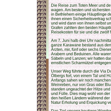
Die Reise zum Toten Meer und dem 
wagen. Am besten und sichersten 
in Bethlehem einige Häuptlinge d
ihnen einen Sicherheitsvertrag sc
und wird dann von ihnen selbst un
Grafen zahlten den beiden Häuptl
Reisekosten für sie und die zwölf
Am 7. Juni halb drei Uhr nachmitt
ganze Karawane bestand aus den v
Ärzten, mir, fünf oder sechs Dien
Arabern und Beduinen. Alle waren
Säbeln und Lanzen; wir hatten da
ernstlichen Scharmützel entgegen
Unser Weg führte durch die Via 
Ölbergs fort, von einem Tal und H
Anfangs sahen wir noch manchen
Weinreben, nur von Gras oder Blu
standen ungeachtet der Hitze und
und Fülle. Dies mag wohl von der 
den heißen Ländern während der 
Natur Erholung und Erquickung ver
Das Ziel unserer heutigen Wander