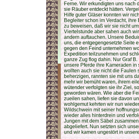
Ferne. Wir erkundigten uns nach 
sie Räuber entdeckt hätten. Verge
Hilfe guter Gläser konnten wir ni
Begleiter schon im Verdacht, ihre
zu beweisen, daß wir sie nicht u
Viertelstunde aber sahen auch wir
andern auftauchen. Unsere Bedui
uns, die entgegengesetzte Seite e
gegen den Feind unternehmen woll
Expedition teilzunehmen und schl
ganze Zug flog dahin. Nur Graf B. 
unsere Pferde ihre Kameraden in
wollten auch sie nicht die Faulen
beherzigen, rannten sie mit uns 
mehr wir bemüht waren, ihrem eil
wütender verfolgten sie ihr Ziel, so
geworden wären. Wie aber die Fei
zueilen sahen, liefen sie davon u
wohlgemut kehrten wir nun wieder u
Wildschwein mit seiner hoffnungsv
wieder alles hinterdrein und verfo
Jungen mit dem Säbel zusammen;
abgeliefert. Nun setzten sich un
und wir kamen ungestört in unsere