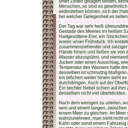
unter Zelten gelagert fanden, kein
Menschen, so sind es gewöhnlich 
widerstehen können, sich der Hab
bei welcher Gelegenheit es selte
Der Tag war sehr heiß (dreiunddr
Gestade des Meeres im heißen S
Hartgesottene Eier, ein Stückche
waren unser Frühstück. Ich kostete
zusammenziehender und salziger w
Hände hinein und ließen sie von d
Wasser abzuspülen, und niemand v
Jucken oder einen Ausschlag, wi
Temperatur des Wassers hatte dr
desselben ist schmutzig blaßgrün.
ein bißchen weiter hinein sieht es
durchdringen. Auch auf der Oberfl
Ein leichter Nebel schien auf ihm 
desselben nicht viel überblickten.
Nach dem wenigen zu urteilen, was
sein und einem langen, zwischen
einem Meer zu gleichen. Im Meer s
wahrzunehmen, man sieht nicht e
Kahn oder sonst einem Fahrzeug i