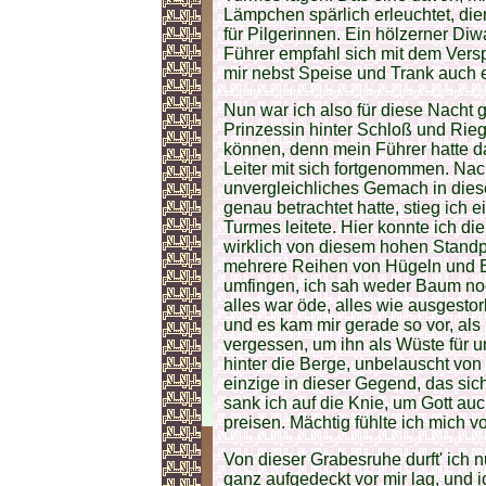
Lämpchen spärlich erleuchtet, die
für Pilgerinnen. Ein hölzerner Di
Führer empfahl sich mit dem Ver
mir nebst Speise und Trank auch e
Nun war ich also für diese Nacht 
Prinzessin hinter Schloß und Riege
können, denn mein Führer hatte d
Leiter mit sich fortgenommen. Na
unvergleichliches Gemach in die
genau betrachtet hatte, stieg ich 
Turmes leitete. Hier konnte ich d
wirklich von diesem hohen Standp
mehrere Reihen von Hügeln und Be
umfingen, ich sah weder Baum no
alles war öde, alles wie ausgestorb
und es kam mir gerade so vor, als 
vergessen, um ihn als Wüste für 
hinter die Berge, unbelauscht von
einzige in dieser Gegend, das sich
sank ich auf die Knie, um Gott auc
preisen. Mächtig fühlte ich mich vo
Von dieser Grabesruhe durft' ich n
ganz aufgedeckt vor mir lag, und 