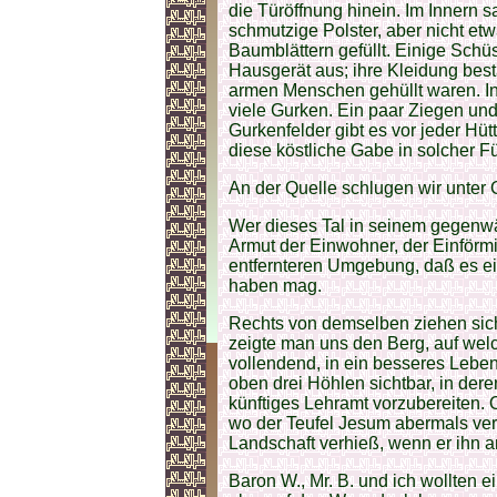
die Türöffnung hinein. Im Innern s
schmutzige Polster, aber nicht et
Baumblättern gefüllt. Einige Sc
Hausgerät aus; ihre Kleidung best
armen Menschen gehüllt waren. I
viele Gurken. Ein paar Ziegen un
Gurkenfelder gibt es vor jeder Hü
diese köstliche Gabe in solcher Fü
An der Quelle schlugen wir unter 
Wer dieses Tal in seinem gegenwärt
Armut der Einwohner, der Einförm
entfernteren Umgebung, daß es ei
haben mag.
Rechts von demselben ziehen sich
zeigte man uns den Berg, auf wel
vollendend, in ein besseres Lebe
oben drei Höhlen sichtbar, in deren
künftiges Lehramt vorzubereiten. 
wo der Teufel Jesum abermals ver
Landschaft verhieß, wenn er ihn 
Baron W., Mr. B. und ich wollten 