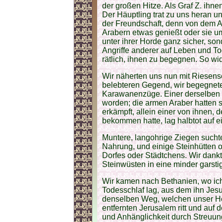
der großen Hitze. Als Graf Z. ihne
Der Häuptling trat zu uns heran u
der Freundschaft, denn von dem 
Arabern etwas genießt oder sie um
unter ihrer Horde ganz sicher, s
Angriffe anderer auf Leben und Tod
rätlich, ihnen zu begegnen. So wi
Wir näherten uns nun mit Riesensc
belebteren Gegend, wir begegnete
Karawanenzüge. Einer derselben
worden; die armen Araber hatten s
erkämpft, allein einer von ihnen,
bekommen hatte, lag halbtot auf 
Muntere, langohrige Ziegen such
Nahrung, und einige Steinhütten 
Dorfes oder Städtchens. Wir dankt
Steinwüsten in eine minder garsti
Wir kamen nach Bethanien, wo ich
Todesschlaf lag, aus dem ihn Je
denselben Weg, welchen unser Hei
entfernten Jerusalem ritt und auf
und Anhänglichkeit durch Streuu