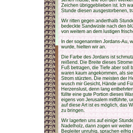
Zeichen übriggeblieben ist. Ich wa
Stunde diesen ausgestorbenen, tra
Wir ritten gegen anderthalb Stun
bedeckte Sandwüste nach den blü
von weitem an dem lustigen frisc
In der sogenannten Jordans-Au, w
wurde, hielten wir an.
Die Farbe des Jordans ist schmutz
reißend. Die Breite dieses Strom
Fuß betragen, die Tiefe aber sol
waren kaum angekommen, als sie si
Strom stürzten. Die meisten der Her
wusch mir Gesicht, Hände und Füß
Herzenslust, denn lang entbehrten
füllte eine gute Portion dieses W
eigens von Jerusalem mitführte, u
auf diese Art ist es möglich, das
zu bringen.
Wir lagerten uns auf einige Stund
Nadelholz, dann zogen wir weiter 
Begleiter unruhig, sprachen eifri