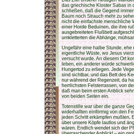
das griechische Kloster Sabas in 
schließen, daß die Gegend immer 
Baum noch Strauch mehr zu sehen
nicht die einfachste menschlich
einer Horde Beduinen, die ihre ru
ausgebreiteten Flußbett aufgeschl
umkletterten die Abhänge, mühsa
Ungefähr eine halbe Stunde, ehe 
eigentliche Wüste, wo Jesus vierz
versucht wurde. An diesem Ort ko
leben, ein anderer würde schwerl
Hungertod zu erliegen. Jede Veget
sind sichtbar, und das Bett des K
nur während der Regenzeit, da hat
herrlichsten Felsterrassen, von de
daß man beim ersten Anblick sehr 
von beiden Seiten ein.
Totenstille war über die ganze Geg
widerhallten einförmig von den F
jeden Schritt erkämpfen mußten. 
über unsere Köpfe lautlos und äng
wären. Endlich wendet sich der P
überraschender Anblick! – ein g