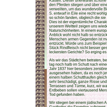
Kastell. Dieser unerwartet schöne
den Pferden stiegen und über ein
verweilten, um das wundervolle Bi
S. entwarf in Eile eine recht wohl
so schön fanden, obgleich die si
Dies ist der eigentümliche Charak
unserem Weltteil zeigen uns wied
Naturschönheiten. In einem europ
Anblick wohl nicht halb so entzück
Menschen armen Gegenden ist ma
entzückt. Würde uns zum Beispiel
Stück Rindfleisch nicht besser ge
leckersten Gerichte? So erging es
Als wir das Städtchen betraten, b
lag noch halb im Schutt nach ein
Jahr 1837 hier besonders zerstör
ausgesehen haben, da es noch jet
einem halben Schutthaufen gleicht
sehr beschädigt, ganze Risse un
Terrassen und Türme, kurz, wir w
Erdbeben sollen viertausend Mens
Tod gefunden haben.
Wir stiegen bei einem jüdischen A
Gasthofes die Fremden aufnimmt. 