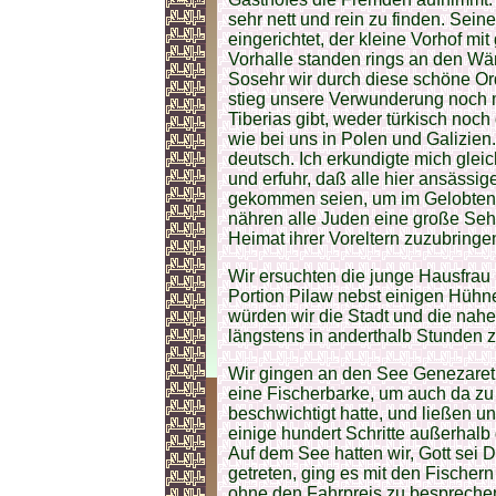
sehr nett und rein zu finden. Se
eingerichtet, der kleine Vorhof mit
Vorhalle standen rings an den Wä
Sosehr wir durch diese schöne Or
stieg unsere Verwunderung noch me
Tiberias gibt, weder türkisch noch
wie bei uns in Polen und Galizien
deutsch. Ich erkundigte mich glei
und erfuhr, daß alle hier ansäss
gekommen seien, um im Gelobten 
nähren alle Juden eine große Sehn
Heimat ihrer Voreltern zuzubring
Wir ersuchten die junge Hausfrau 
Portion Pilaw nebst einigen Hühn
würden wir die Stadt und die na
längstens in anderthalb Stunden 
Wir gingen an den See Genezareth
eine Fischerbarke, um auch da zu 
beschwichtigt hatte, und ließen u
einige hundert Schritte außerhal
Auf dem See hatten wir, Gott sei 
getreten, ging es mit den Fischern
ohne den Fahrpreis zu bespreche