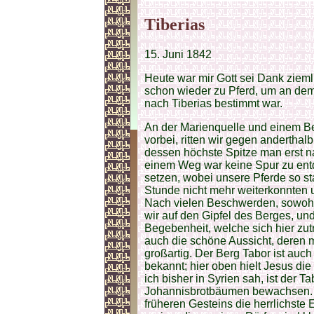
Tiberias
15. Juni 1842
Heute war mir Gott sei Dank ziem
schon wieder zu Pferd, um an dem
nach Tiberias bestimmt war.
An der Marienquelle und einem Be
vorbei, ritten wir gegen andertha
dessen höchste Spitze man erst na
einem Weg war keine Spur zu ent
setzen, wobei unsere Pferde so st
Stunde nicht mehr weiterkonnten 
Nach vielen Beschwerden, sowohl 
wir auf den Gipfel des Berges, und 
Begebenheit, welche sich hier zut
auch die schöne Aussicht, deren ma
großartig. Der Berg Tabor ist auc
bekannt; hier oben hielt Jesus di
ich bisher in Syrien sah, ist der T
Johannisbrotbäumen bewachsen. Au
früheren Gesteins die herrlichste