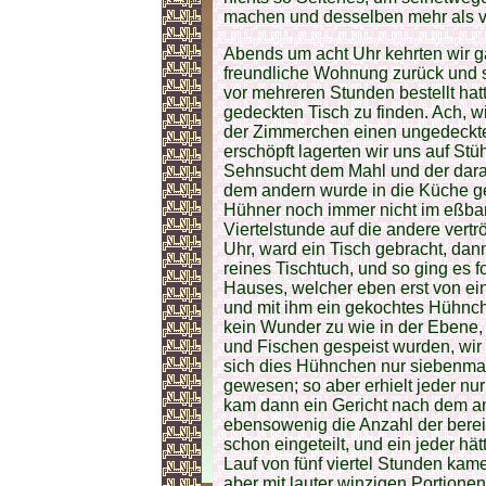
machen und desselben mehr als 
Abends um acht Uhr kehrten wir g
freundliche Wohnung zurück und s
vor mehreren Stunden bestellt ha
gedeckten Tisch zu finden. Ach, w
der Zimmerchen einen ungedeckten
erschöpft lagerten wir uns auf Stü
Sehnsucht dem Mahl und der dara
dem andern wurde in die Küche ge
Hühner noch immer nicht im eßbar
Viertelstunde auf die andere vertr
Uhr, ward ein Tisch gebracht, dann
reines Tischtuch, und so ging es fo
Hauses, welcher eben erst von e
und mit ihm ein gekochtes Hühnche
kein Wunder zu wie in der Ebene,
und Fischen gespeist wurden, wir
sich dies Hühnchen nur siebenmal
gewesen; so aber erhielt jeder nu
kam dann ein Gericht nach dem an
ebensowenig die Anzahl der bereit
schon eingeteilt, und ein jeder hät
Lauf von fünf viertel Stunden kam
aber mit lauter winzigen Portione