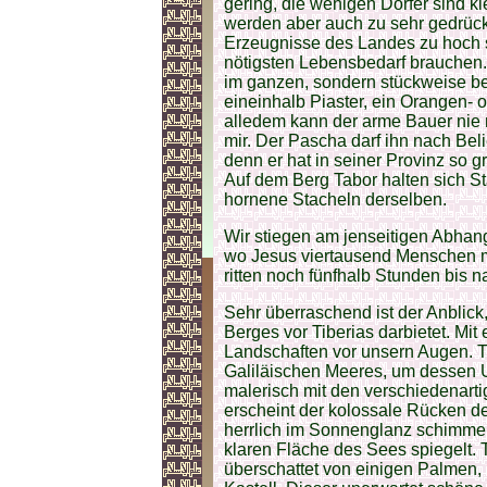
gering, die wenigen Dörfer sind 
werden aber auch zu sehr gedrückt
Erzeugnisse des Landes zu hoch s
nötigsten Lebensbedarf brauchen.
im ganzen, sondern stückweise bes
eineinhalb Piaster, ein Orangen- 
alledem kann der arme Bauer nie m
mir. Der Pascha darf ihn nach Bel
denn er hat in seiner Provinz so g
Auf dem Berg Tabor halten sich S
hornene Stacheln derselben.
Wir stiegen am jenseitigen Abhan
wo Jesus viertausend Menschen mi
ritten noch fünfhalb Stunden bis n
Sehr überraschend ist der Anblick
Berges vor Tiberias darbietet. Mit 
Landschaften vor unsern Augen. Ti
Galiläischen Meeres, um dessen U
malerisch mit den verschiedenarti
erscheint der kolossale Rücken de
herrlich im Sonnenglanz schimmer
klaren Fläche des Sees spiegelt. T
überschattet von einigen Palmen,