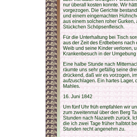
nur überall kosten konnte. Wir hät
vorgezogen. Die Gerichte bestan
und einem eingemachten Hühnchen
aus einem solchen roher Gurken,
Stückchen Schöpsenfleisch.
Für die Unterhaltung bei Tisch so
aus der Zeit des Erdbebens nach d
Weib und seine Kinder verloren, u
Krankenbesuch in der Umgebung w
Eine halbe Stunde nach Mitternach
räumte uns sehr gefällig seine dr
drückend, daß wir es vorzogen, i
aufzuschlagen. Ein hartes Lager,
Mahles.
16. Juni 1842
Um fünf Uhr früh empfahlen wir u
zum zweitenmal über den Berg Tab
Stunden nach Nazareth zurück. Ich
die ich zwei Tage früher halbtot b
Stunden recht angenehm zu.