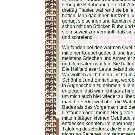
sehr gute Belohnung gereicht. All
dreißig Piaster, während sie bei 
hätten. Man gab ihnen fünfzehn, u
genug, sie schrien und lärmten vi
schon mit den Stöcken Ruhe und O
sie insoweit zur Vernunft, daß si
und schreiend.
Wir fanden bei den warmen Quelle
mit einer Kuppel gedeckt, und tra
meistens Griechen und Armenier 
und Jerusalem wallten. Sie hatte
Die Hälfte dieser Leute befand sic
Wir wollten auch hinein, nicht um
Schönheit und Einrichtung, worüb
in Augenschein zu nehmen; allein
entgegen, daß wir nicht ganz hin
um mich auch hier wieder zu über
manche Feder weit über die Wahrh
Bades als das Vorgemach und der B
Erstaunen oder meine Neugierde.
mittelmäßigen kleinen Gebäude, 
entdecken konnten. Im Innern war
Täfelung des Bodens, die Einfass
nichts so Seltenes, um seinetwe