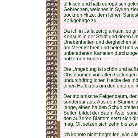
türkisch und halb europäisch gek
Gebrechen, welches in Syrien zie
trocknen Hitze, dem feinen Sands
Kalkgebirge zu.
Da ich in Jaffa zeitig ankam, so g
Konsuls in der Stadt und deren U
Unebenheiten und dergleichen all
am Meer ist breit und belebt und 
unbeladenen Kamelen durchzogen
hölzernen Buden.
Die Umgebung ist schön und äußers
Obstbäumen von allen Gattungen s
undurchdringlichen Hecke des in
einen Halbkreis um den unteren Te
Der indianische Feigenbaum, den i
sonderbar aus. Aus dem Stamm, we
lange, einen halben Schuh breite u
Selten bildet der Baum Äste, sond
den äußeren Blättern setzt sich die
mag. Oft setzen sich zehn bis zwan
Ich konnte nicht begreifen, wie a