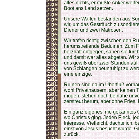
alles nichts, er mußte Anker werf
Boot ans Land setzen.
Unsere Waffen bestanden aus Son
wir, um das Gesträuch zu sondier
Diener und zwei Matrosen.
Wir trafen richtig zwischen den Ru
herumstreifende Beduinen. Zum Fl
herzhaft entgegen, sahen sie furch
und damit war alles abgetan. Wir 
uns gewiß über zwei Stunden auf
von Schlangen beunruhigt zu werd
eine einzige.
Ruinen sind da im Überfluß vorh
wohl Privathäusern, aber keinen
mögen, stehen noch beinahe unver
zerstreut herum, aber ohne Fries, 
Ein ganz eigenes, nie gekanntes G
wo Christus ging. Jeden Fleck, j
Interesse. Vielleicht, dachte ich, 
einst von Jesus besucht wurde. Gl
zurück.