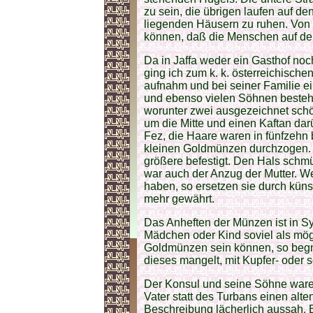
zu sein, die übrigen laufen auf d
liegenden Häusern zu ruhen. Von
können, daß die Menschen auf de
Da in Jaffa weder ein Gasthof noch
ging ich zum k. k. österreichische
aufnahm und bei seiner Familie ein
und ebenso vielen Söhnen besteht.
worunter zwei ausgezeichnet schö
um die Mitte und einen Kaftan dar
Fez, die Haare waren in fünfzehn b
kleinen Goldmünzen durchzogen.
größere befestigt. Den Hals schm
war auch der Anzug der Mutter. W
haben, so ersetzen sie durch küns
mehr gewährt.
Das Anheften der Münzen ist in S
Mädchen oder Kind soviel als mög
Goldmünzen sein können, so begnü
dieses mangelt, mit Kupfer- oder
Der Konsul und seine Söhne waren 
Vater statt des Turbans einen alte
Beschreibung lächerlich aussah. 