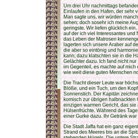
Um drei Uhr nachmittags befanden
Einlaufen in den Hafen, der sehr ve
Man sagte uns, wir würden manch
sehen; doch sosehr ich meine Aug
geringste. Wir liefen glücklich ei
auf der ich viel Interessantes u
das Leben der Matrosen kennengeler
lagerten sich unsere Araber auf d
die aber so eintönig und harmonie
kann; dazu klatschten sie in die 
Gelächter dazu. Ich fand nicht nu
im Gegenteil, es machte auf mich
wie weit diese guten Menschen no
Die Tracht dieser Leute war höchst
Blöße, und ein Tuch, um den Kopf
Sonnenstich. Der Kapitän zeichnet
komisch zur übrigen halbnackten 
einzigen warmen Gericht, das sie
Hülsenfrüchte. Während des Tage
einer Gurke dazu. Ihr Getränk war
Die Stadt Jaffa hat ein ganz eige
Strand des Meeres bis an die Spi
stehenden Hügels. Die untere Str