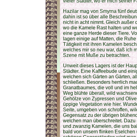
vieler Städter, wo er mich seiner Fa
Hazilar mag von Smyrna fünf deuts
dahin ist so über alle Beschreib
nicht in acht nimmt. Gleich außer 
wo die Kamele Rast halten und wo 
eine ganze Herde dieser Tiere. Vo
lagen einige auf Matten, die Ruhe
Tätigkeit mit ihren Kamelen besch
welches mir so neu war, daß ich m
Szene mit Muße zu betrachten.
Unweit dieses Lagers ist der Hau
Städter. Eine Kaffeebude und ein
welchen sich Gärten an Gärten, a
schließen. Besonders herrlich mac
Granatbaumes, die voll und im hel
Weg blühte überall, wild wachsend
Gehölze von Zypressen und Oliven
üppige Vegetation wie hier. Wunde
Seite, umgeben von schroffen, wi
Gegensatz zu der übrigen blühend
welchen man überschreitet. Dazu 
und zwanzig Kamelen, die uns ba
bald von unsern flinken Eselchen 