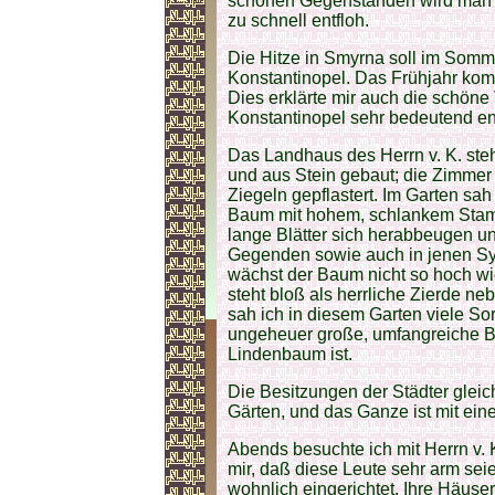
schönen Gegenständen wird man es
zu schnell entfloh.
Die Hitze in Smyrna soll im Somme
Konstantinopel. Das Frühjahr komm
Dies erklärte mir auch die schöne 
Konstantinopel sehr bedeutend ent
Das Landhaus des Herrn v. K. steh
und aus Stein gebaut; die Zimmer
Ziegeln gepflastert. Im Garten sa
Baum mit hohem, schlankem Stamm
lange Blätter sich herabbeugen un
Gegenden sowie auch in jenen Syr
wächst der Baum nicht so hoch wie
steht bloß als herrliche Zierde 
sah ich in diesem Garten viele So
ungeheuer große, umfangreiche B
Lindenbaum ist.
Die Besitzungen der Städter gleic
Gärten, und das Ganze ist mit ei
Abends besuchte ich mit Herrn v. 
mir, daß diese Leute sehr arm seien
wohnlich eingerichtet. Ihre Häuse