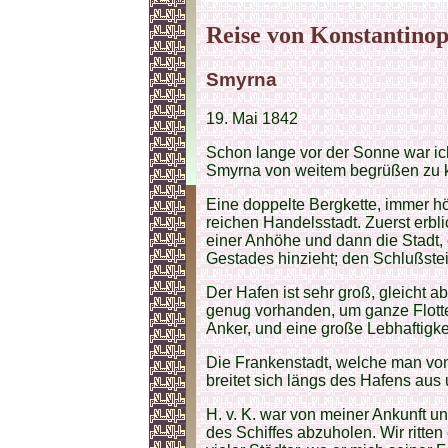
Reise von Konstantinop
Smyrna
19. Mai 1842
Schon lange vor der Sonne war ic
Smyrna von weitem begrüßen zu 
Eine doppelte Bergkette, immer h
reichen Handelsstadt. Zuerst erbli
einer Anhöhe und dann die Stadt,
Gestades hinzieht; den Schlußste
Der Hafen ist sehr groß, gleicht 
genug vorhanden, um ganze Flotte
Anker, und eine große Lebhaftigkei
Die Frankenstadt, welche man von
breitet sich längs des Hafens aus
H. v. K. war von meiner Ankunft un
des Schiffes abzuholen. Wir ritte