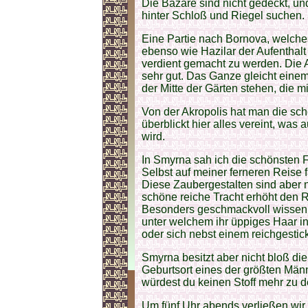
Die Bazare sind nicht gedeckt, u
hinter Schloß und Riegel suchen.
Eine Partie nach Bornova, welches
ebenso wie Hazilar der Aufenthalt
verdient gemacht zu werden. Die 
sehr gut. Das Ganze gleicht einem
der Mitte der Gärten stehen, die 
Von der Akropolis hat man die s
überblickt hier alles vereint, was
wird.
In Smyrna sah ich die schönsten 
Selbst auf meiner ferneren Reise 
Diese Zaubergestalten sind aber 
schöne reiche Tracht erhöht den R
Besonders geschmackvoll wissen s
unter welchem ihr üppiges Haar in
oder sich nebst einem reichgestic
Smyrna besitzt aber nicht bloß di
Geburtsort eines der größten Män
würdest du keinen Stoff mehr zu d
Um fünf Uhr abends verließen wir