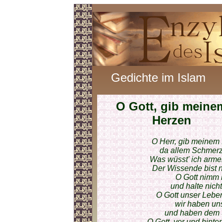
Gedichte im Islam
O Gott, gib meine
Herzen
O Herr, gib meinem
da allem Schmerz 
Was wüsst' ich armer
Der Wissende bist nu
O Gott nimm 
und halte nich
O Gott unser Leben
wir haben un
und haben dem S
O Gott, vor und hinte