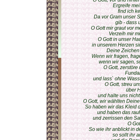
Ergreife me
find ich k
Da vor Gram unser Se
gib - dass 
O Gott mir graut vor
Verzeih mir m
O Gott in unser Ha
in unserem Herzen si
Deine Zeichen 
Wenn wir fragen, fra
wenn wir sagen, so
O Gott, zerstöre
Funda
und lass` ohne Wasse
O Gott, streu u
über 
und halte uns nich
O Gott, wir wählten Dein
So haben wir das Kleid 
und haben das ra
und zerrissen den S
O Got
So wie ihr anblickt in 
so sollt ihr