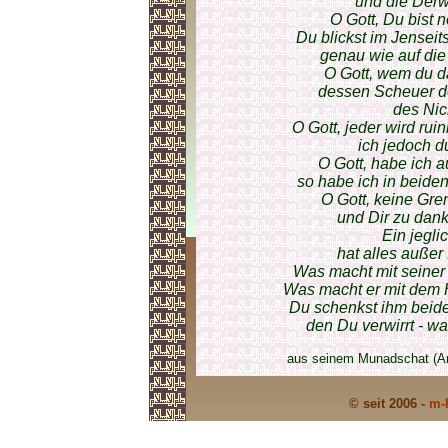
und die Derw
O Gott, Du bist 
Du blickst im Jensei
genau wie auf die
O Gott, wem du d
dessen Scheuer d
des Nic
O Gott, jeder wird ruin
ich jedoch d
O Gott, habe ich a
so habe ich in beide
O Gott, keine Gre
und Dir zu dan
Ein jegli
hat alles außer
Was macht mit seiner 
Was macht er mit dem 
Du schenkst ihm beide
den Du verwirrt - wa
aus seinem Munadschat (An
© seit 2006 -
m-