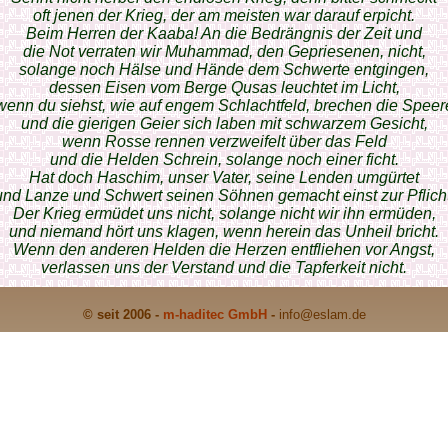
oft jenen der Krieg, der am meisten war darauf erpicht.
Beim Herren der Kaaba! An die Bedrängnis der Zeit und
die Not verraten wir Muhammad, den Gepriesenen, nicht,
solange noch Hälse und Hände dem Schwerte entgingen,
dessen Eisen vom Berge Qusas leuchtet im Licht,
wenn du siehst, wie auf engem Schlachtfeld, brechen die Speer
und die gierigen Geier sich laben mit schwarzem Gesicht,
wenn Rosse rennen verzweifelt über das Feld
und die Helden Schrein, solange noch einer ficht.
Hat doch Haschim, unser Vater, seine Lenden umgürtet
und Lanze und Schwert seinen Söhnen gemacht einst zur Pflicht
Der Krieg ermüdet uns nicht, solange nicht wir ihn ermüden,
und niemand hört uns klagen, wenn herein das Unheil bricht.
Wenn den anderen Helden die Herzen entfliehen vor Angst,
verlassen uns der Verstand und die Tapferkeit nicht.
© seit 2006 -
m-haditec GmbH
-
info
@eslam.de