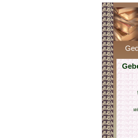
Ged
Geb
wi