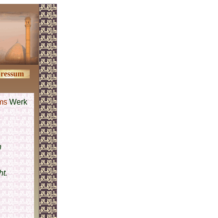
ressum
ms
Werk
n
ht.