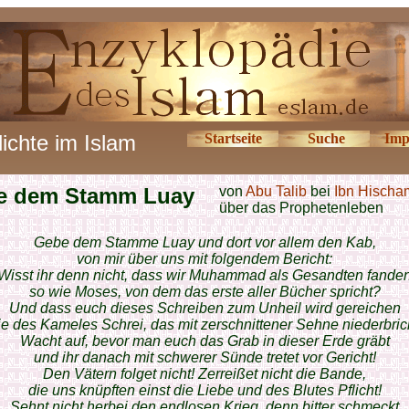
ichte im Islam
Startseite
Suche
Imp
e dem Stamm Luay
von
Abu Talib
bei
Ibn Hischa
über das Prophetenleben
Gebe dem Stamme Luay und dort vor allem den Kab,
von mir über uns mit folgendem Bericht:
Wisst ihr denn nicht, dass wir Muhammad als Gesandten fande
so wie Moses, von dem das erste aller Bücher spricht?
Und dass euch dieses Schreiben zum Unheil wird gereichen
e des Kameles Schrei, das mit zerschnittener Sehne niederbric
Wacht auf, bevor man euch das Grab in dieser Erde gräbt
und ihr danach mit schwerer Sünde tretet vor Gericht!
Den Vätern folget nicht! Zerreißet nicht die Bande,
die uns knüpften einst die Liebe und des Blutes Pflicht!
Sehnt nicht herbei den endlosen Krieg, denn bitter schmeckt