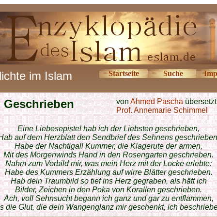
ichte im Islam
Startseite
Suche
Imp
Geschrieben
von
Ahmed Pascha
übersetzt
Prof. Annemarie Schimmel
Eine Liebesepistel hab ich der Liebsten geschrieben,
Hab auf dem Herzblatt den Sendbrief des Sehnens geschrieben
Habe der Nachtigall Kummer, die Klagerute der armen,
Mit des Morgenwinds Hand in den Rosengarten geschrieben.
Nahm zum Vorbild mir, was mein Herz mit der Locke erlebte:
Habe des Kummers Erzählung auf wirre Blätter geschrieben.
Hab dein Traumbild so tief ins Herz gegraben, als hätt ich
Bilder, Zeichen in den Poka von Korallen geschrieben.
Ach, voll Sehnsucht begann ich ganz und gar zu entflammen,
s die Glut, die dein Wangenglanz mir geschenkt, ich beschrieb