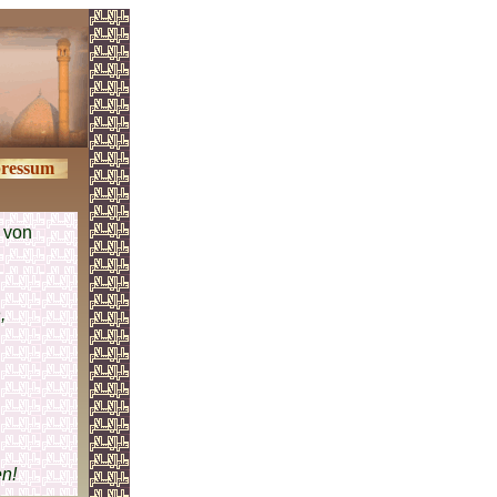
ressum
 von
,
en!