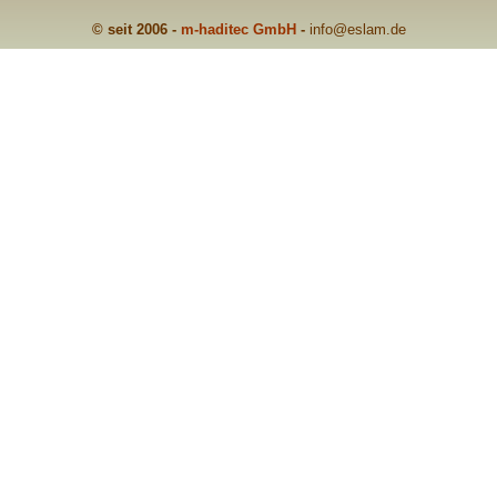
© seit 2006 -
m-haditec GmbH
-
info
@eslam.de