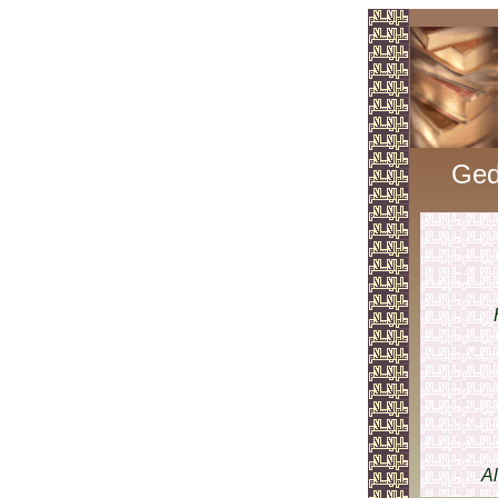
Ged
Al