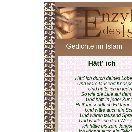
Gedichte im Islam
Hätt' ich
Hätt' ich durch deines Lo
Und wäre tausend Knospen
Und hätte ich in jede
So wie die Lilie auf de
Und hätt' in jeder Zu
Hätt' tausendfach Erklärun
Und wäre auch ein Sch
Und wären tausend Sprac
Und wollte ich dein Wes
Ich hätte bis zum Jüng
Ich könnte auch ein Teilc