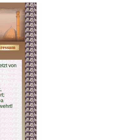
ressum
etzt von
,
t;
ea
wehrt!