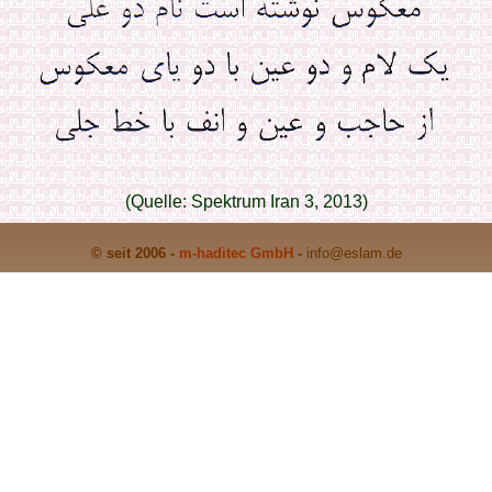
(Quelle: Spektrum Iran 3, 2013)
© seit 2006 -
m-haditec GmbH
-
info
@eslam.de