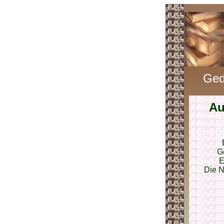
Ged
Au
G
E
Die N