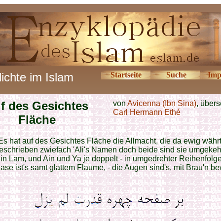
ichte im Islam
Startseite
Suche
Imp
f des Gesichtes
von
Avicenna (Ibn Sina)
, übers
Carl Hermann Ethé
Fläche
Es hat auf des Gesichtes Fläche die Allmacht, die da ewig währt
eschrieben zwiefach 'Ali's Namen doch beide sind sie umgekehr
in Lam, und Ain und Ya je doppelt - in umgedrehter Reihenfolg
ase ist's samt glattem Flaume, - die Augen sind's, mit Brau'n be