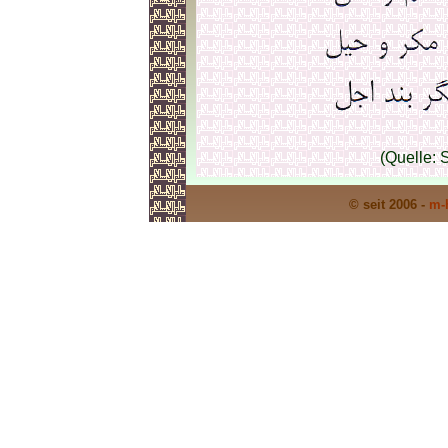
(Quelle: 
© seit 2006 -
m-