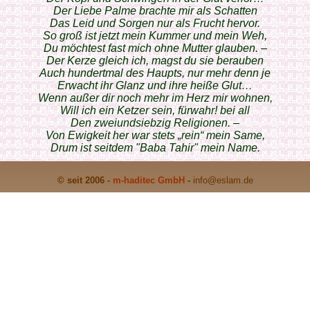
Der Liebe Palme brachte mir als Schatten
Das Leid und Sorgen nur als Frucht hervor.
So groß ist jetzt mein Kummer und mein Weh,
Du möchtest fast mich ohne Mutter glauben. –
Der Kerze gleich ich, magst du sie berauben
Auch hundertmal des Haupts, nur mehr denn je
Erwacht ihr Glanz und ihre heiße Glut…
Wenn außer dir noch mehr im Herz mir wohnen,
Will ich ein Ketzer sein, fürwahr! bei all
Den zweiundsiebzig Religionen. –
Von Ewigkeit her war stets „rein“ mein Same,
Drum ist seitdem "Baba Tahir" mein Name.
© seit 2006 -
m-haditec GmbH
-
info
@eslam.de