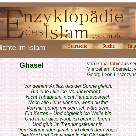
ichte im Islam
Startseite
Suche
Imp
Ghasel
von
Baba Tahir
aus se
Vierzeilern, übersetzt 
Georg Leon Leszczyns
Vor deinem Antlitz, das der Sonne gleich,
Bin eine Lilie ich, vor ihr verdorrt. –
Nicht Tubabaum, nicht Paradiesesreich
Noch alle Huris können, wenn du fort
Von mir, genug mir sein, ich wäre denn
Ein Ketzer. – Und obgleich ich Welle bin
Und in mir alles wogt, ich brenne, brenn’
Und glüh’ im Trennungsfeuer hin,
Dem Salamander gleich und gleich dem Vogel,
Der Kopf und Schwingen in der Glut verlor…