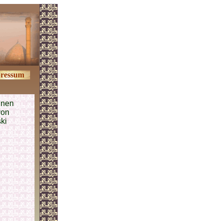
ressum
inen
von
ki