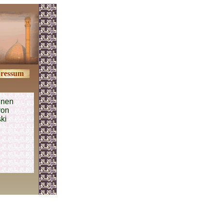
ressum
inen
von
ki