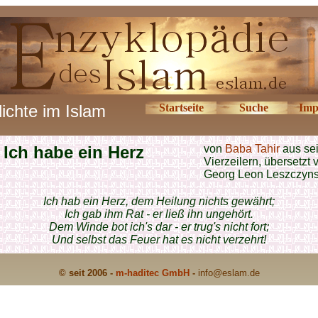
ichte im Islam
Startseite
Suche
Imp
Ich habe ein Herz
von
Baba Tahir
aus se
Vierzeilern, übersetzt 
Georg Leon Leszczyns
Ich hab ein Herz, dem Heilung nichts gewährt;
Ich gab ihm Rat - er ließ ihn ungehört.
Dem Winde bot ich's dar - er trug's nicht fort;
Und selbst das Feuer hat es nicht verzehrt!
© seit 2006 -
m-haditec GmbH
-
info
@eslam.de