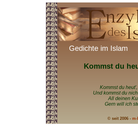
Gedichte im Islam
Kommst du heu
Kommst du heut', 
Und kommst du nicht,
All deinen K
Gern will ich s
© seit 2006 -
m-