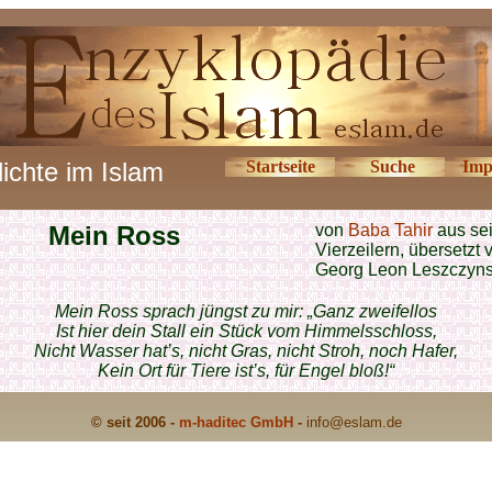
ichte im Islam
Startseite
Suche
Imp
Mein Ross
von
Baba Tahir
aus se
Vierzeilern, übersetzt 
Georg Leon Leszczyns
Mein Ross sprach jüngst zu mir: „Ganz zweifellos
Ist hier dein Stall ein Stück vom Himmelsschloss,
Nicht Wasser hat’s, nicht Gras, nicht Stroh, noch Hafer,
Kein Ort für Tiere ist’s, für Engel bloß!“
© seit 2006 -
m-haditec GmbH
-
info
@eslam.de