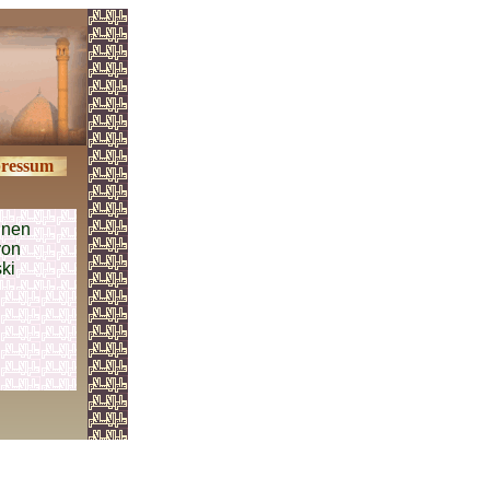
ressum
inen
von
ki