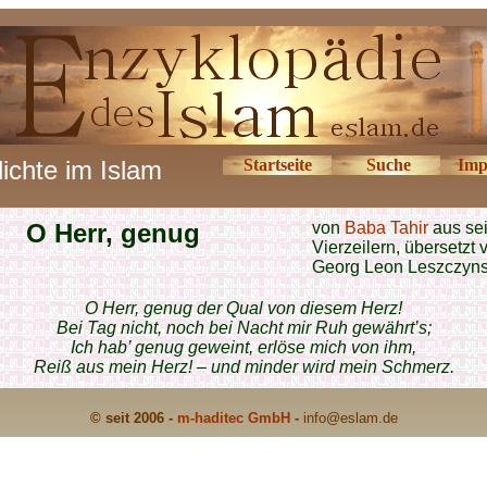
ichte im Islam
Startseite
Suche
Imp
O Herr, genug
von
Baba Tahir
aus se
Vierzeilern, übersetzt 
Georg Leon Leszczyns
O Herr, genug der Qual von diesem Herz!
Bei Tag nicht, noch bei Nacht mir Ruh gewährt’s;
Ich hab’ genug geweint, erlöse mich von ihm,
Reiß aus mein Herz! – und minder wird mein Schmerz.
© seit 2006 -
m-haditec GmbH
-
info
@eslam.de