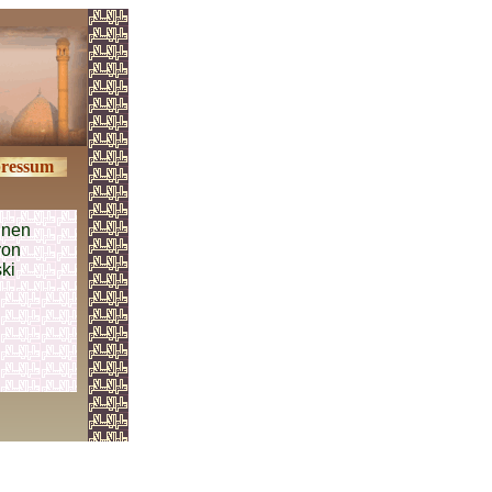
ressum
inen
von
ki