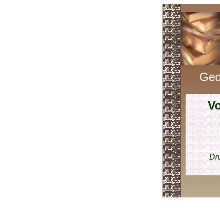
Ged
Vo
Dru