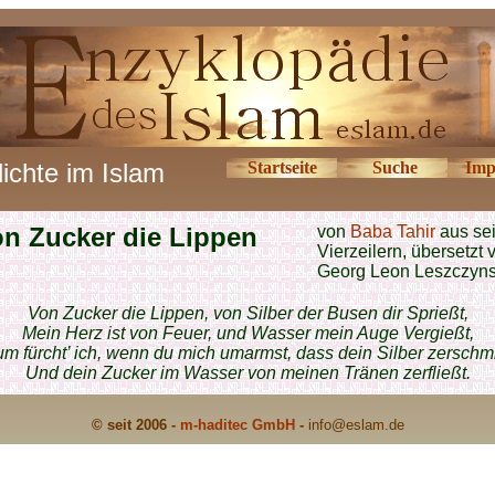
ichte im Islam
Startseite
Suche
Imp
n Zucker die Lippen
von
Baba Tahir
aus se
Vierzeilern, übersetzt 
Georg Leon Leszczyns
Von Zucker die Lippen, von Silber der Busen dir Sprießt,
Mein Herz ist von Feuer, und Wasser mein Auge Vergießt,
m fürcht’ ich, wenn du mich umarmst, dass dein Silber zerschmi
Und dein Zucker im Wasser von meinen Tränen zerfließt.
© seit 2006 -
m-haditec GmbH
-
info
@eslam.de