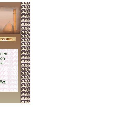
ressum
inen
von
ki
lzt,