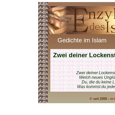
Gedichte im Islam
Zwei deiner Lockens
Zwei deiner Lockenst
Welch neues Unglüc
Du, die du keine L
Was kommst du jede 
© seit 2006 -
m-