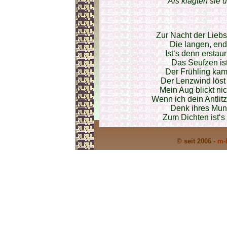
Als klagten sie
Zur Nacht der Lieb
Die langen, en
Ist‘s denn erstau
Das Seufzen ist
Der Frühling kam,
Der Lenzwind löst
Mein Aug blickt ni
Wenn ich dein Antlit
Denk ihres Mund
Zum Dichten ist‘s 
© seit 2006 -
m-