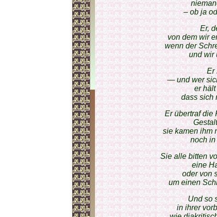
niemand
– ob ja od
Er, d
von dem wir er
wenn der Schre
und wir
Er 
— und wer sich
er hält
dass sich 
Er übertraf die
Gestal
sie kamen ihm n
noch in
Sie alle bitten
eine H
oder von
um einen Schl
Und so 
in ihrer vo
wie diakritis