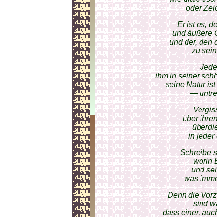
oder Zei
Er ist es, 
und äußere G
und der, den d
zu sein
Jeder
ihm in seiner schö
seine Natur is
— untre
Vergiss
über ihre
überdie
in jeder
Schreibe s
worin E
und sei
was imme
Denn die Vorz
sind w
dass einer, auc