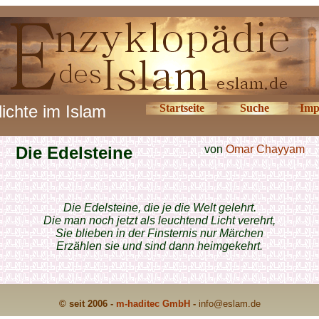
ichte im Islam
Startseite
Suche
Imp
Die Edelsteine
von
Omar Chayyam
Die Edelsteine, die je die Welt gelehrt.
Die man noch jetzt als leuchtend Licht verehrt,
Sie blieben in der Finsternis nur Märchen
Erzählen sie und sind dann heimgekehrt.
© seit 2006 -
m-haditec GmbH
-
info
@eslam.de