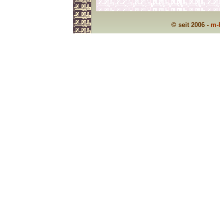
© seit 2006 -
m-