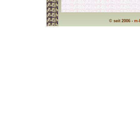
© seit 2006 -
m-