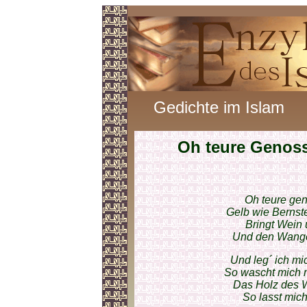
Gedichte im Islam
Oh teure Genos
Oh teure ge
Gelb wie Bernste
Bringt Wein
Und den Wange
Und leg´ ich mi
So wascht mich m
Das Holz des W
So lasst mic