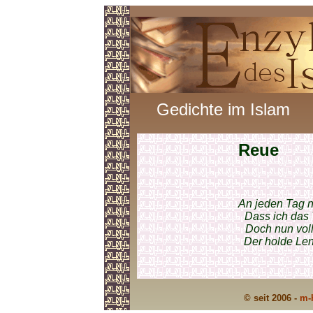
Gedichte im Islam
Reue
An jeden Tag n
Dass ich das 
Doch nun voll
Der holde Len
© seit 2006 -
m-